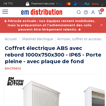
Gestion des cookies
Paiement sécurisé
0
☀️ Période estivale : nos équipes restent mobilisées,
mais la préparation et l’acheminement des colis
peuvent être lérègement ralentis. ☀️
Accueil
Matériel électrique
Armoire, coffret et accessoire
Coffret électrique ABS avec
rebord 1000x750x300 - IP65 - Porte
pleine - avec plaque de fond
EMCP5610