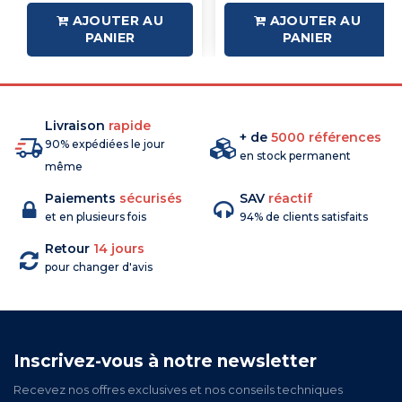
AJOUTER AU
AJOUTER AU
PANIER
PANIER
Livraison
rapide
+ de
5000 références
90% expédiées le jour
en stock permanent
même
Paiements
sécurisés
SAV
réactif
et en plusieurs fois
94% de clients satisfaits
Retour
14 jours
pour changer d'avis
Inscrivez-vous à notre newsletter
Recevez nos offres exclusives et nos conseils techniques