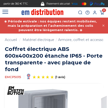
Gestion des cookies
Paiement sécurisé
0
☀️ Période estivale : nos équipes restent mobilisées,
mais la préparation et l’acheminement des colis
peuvent être lérègement ralentis. ☀️
Accueil
Matériel électrique
Armoire, coffret et accessoire
Coffret électrique ABS
600x400x200 étanche IP65 - Porte
transparente - avec plaque de
fond
EMCP5015
(1 avis)