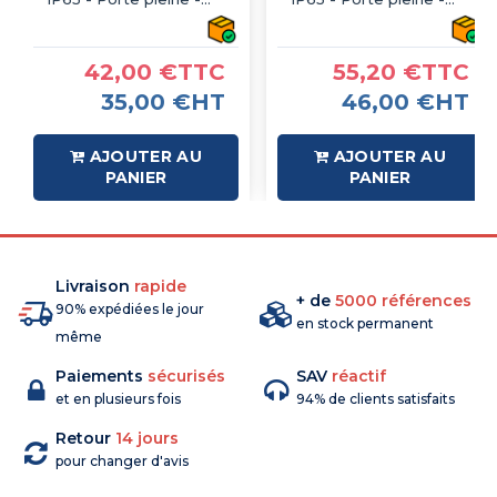
avec plaque de fond
avec plaque de fond
42,00 €TTC
55,20 €TTC
35,00 €HT
46,00 €HT
AJOUTER AU
AJOUTER AU
PANIER
PANIER
Livraison
rapide
+ de
5000 références
90% expédiées le jour
en stock permanent
même
Paiements
sécurisés
SAV
réactif
et en plusieurs fois
94% de clients satisfaits
Retour
14 jours
pour changer d'avis