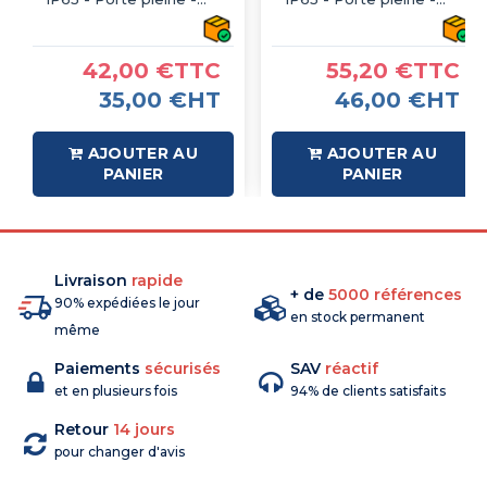
avec plaque de fond
avec plaque de fond
42,00 €TTC
55,20 €TTC
35,00 €HT
46,00 €HT
AJOUTER AU
AJOUTER AU
PANIER
PANIER
Livraison
rapide
+ de
5000 références
90% expédiées le jour
en stock permanent
même
Paiements
sécurisés
SAV
réactif
et en plusieurs fois
94% de clients satisfaits
Retour
14 jours
pour changer d'avis