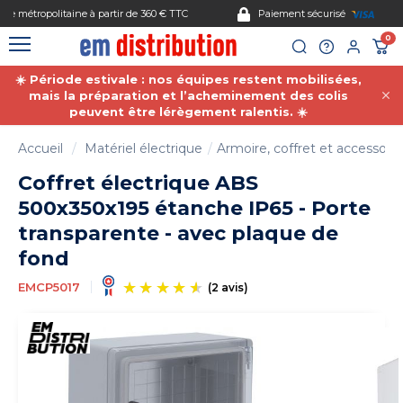
Gestion des cookies
Paiement sécurisé
0
☀️ Période estivale : nos équipes restent mobilisées,
mais la préparation et l’acheminement des colis
peuvent être lérègement ralentis. ☀️
Accueil
Matériel électrique
Armoire, coffret et accessoire
Coffret électrique ABS
500x350x195 étanche IP65 - Porte
transparente - avec plaque de
fond
EMCP5017
(2 avis)