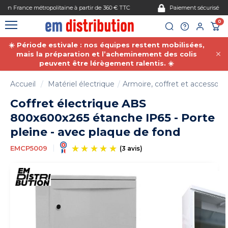
Gestion des cookies
Paiement sécurisé
0
☀️ Période estivale : nos équipes restent mobilisées,
mais la préparation et l’acheminement des colis
peuvent être lérègement ralentis. ☀️
Accueil
Matériel électrique
Armoire, coffret et accessoire
Coffret électrique ABS
800x600x265 étanche IP65 - Porte
pleine - avec plaque de fond
EMCP5009
(3 avis)