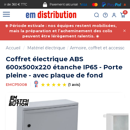
Gestion des cookies
Paiement sécurisé
0
☀️ Période estivale : nos équipes restent mobilisées,
mais la préparation et l’acheminement des colis
peuvent être lérègement ralentis. ☀️
Accueil
Matériel électrique
Armoire, coffret et accessoire
Coffret électrique ABS
600x500x220 étanche IP65 - Porte
pleine - avec plaque de fond
EMCP5008
(1 avis)