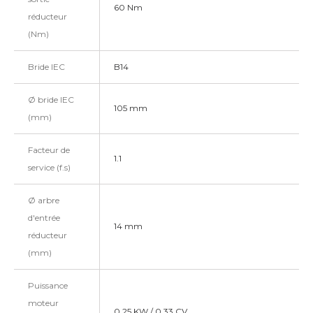
60 Nm
réducteur
(Nm)
Bride IEC
B14
Ø bride IEC
105 mm
(mm)
Facteur de
1.1
service (f.s)
Ø arbre
d'entrée
14 mm
réducteur
(mm)
Puissance
moteur
0.25 KW / 0.33 CV