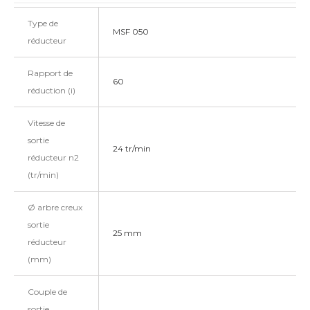
Type de
MSF 050
réducteur
Rapport de
60
réduction (i)
Vitesse de
sortie
24 tr/min
réducteur n2
(tr/min)
Ø arbre creux
sortie
25 mm
réducteur
(mm)
Couple de
sortie