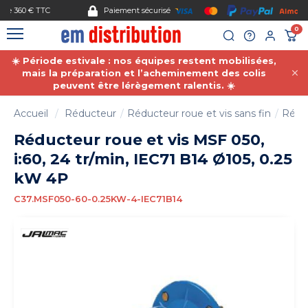
Gestion des cookies
Paiement sécurisé
0
☀️ Période estivale : nos équipes restent mobilisées,
mais la préparation et l’acheminement des colis
peuvent être lérègement ralentis. ☀️
Accueil
Réducteur
Réducteur roue et vis sans fin
Réduc
Réducteur roue et vis MSF 050,
i:60, 24 tr/min, IEC71 B14 Ø105, 0.25
kW 4P
C37.MSF050-60-0.25KW-4-IEC71B14