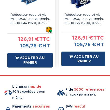
Réducteur roue et vis
Réducteur roue et vis
MSF 050, i:20, 70 tr/min,
MSF 050, i:20, 70 tr/min,
IEC80 B14 Ø120, 0.75
IEC80 B5 Ø200, 0.55
KW 4P
kW 4P
126,91 €TTC
126,91 €TTC
105,76 €HT
105,76 €HT
AJOUTER AU
AJOUTER AU
PANIER
PANIER
Livraison
rapide
+ de
5000 références
90% expédiées le jour
en stock permanent
même
Paiements
sécurisés
SAV
réactif