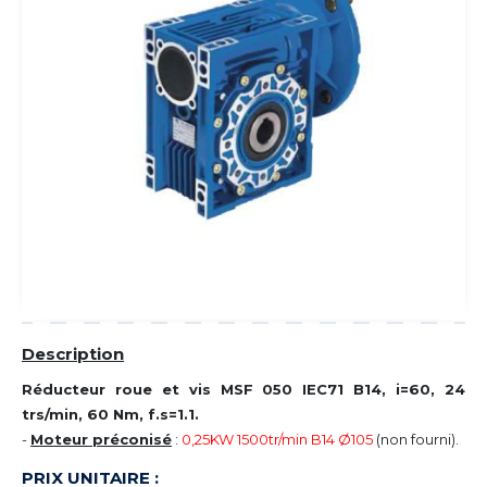
Description
Réducteur roue et vis MSF 050 IEC71 B14, i=60, 24
trs/min, 60 Nm, f.s=1.1.
-
Moteur préconisé
:
0,25KW 1500tr/min B14 Ø105
(non fourni).
PRIX UNITAIRE :