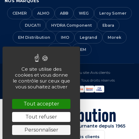
NOS MARQUES
CEMER
ALMO
ABB
WEG
Leroy Somer
DUCATI
HYDRA Component
Ebara
EM Distribution
IMO
Legrand
Morek
Solera
VEM
Ce site utilise des
Mentions légales
•
CGV
•
Plan du site
•
Avis clients
•
cookies et vous donne
© 2016-2026 EM Distribution - Tous droits réservés
le contrôle sur ceux que
vous souhaitez activer
Tout accepter
Tout refuser
Spécialiste de la machine tournante depuis 1965
Personnaliser
★★★★★
4.7/5 · Avis clients