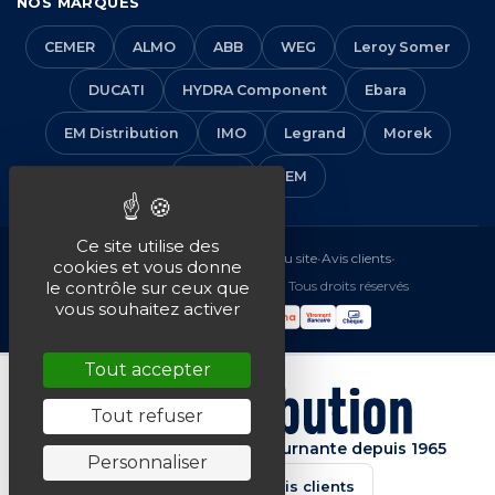
NOS MARQUES
CEMER
ALMO
ABB
WEG
Leroy Somer
DUCATI
HYDRA Component
Ebara
EM Distribution
IMO
Legrand
Morek
Solera
VEM
Ce site utilise des
Mentions légales
•
CGV
•
Plan du site
•
Avis clients
•
cookies et vous donne
© 2016-2026 EM Distribution - Tous droits réservés
le contrôle sur ceux que
vous souhaitez activer
Tout accepter
Tout refuser
Spécialiste de la machine tournante depuis 1965
Personnaliser
★★★★★
4.7/5 · Avis clients