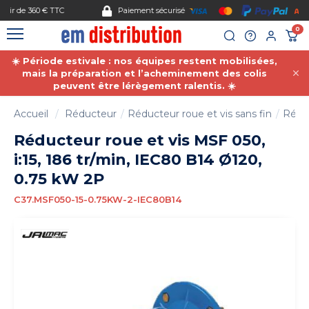
Gestion des cookies
Paiement sécurisé
0
☀️ Période estivale : nos équipes restent mobilisées,
mais la préparation et l’acheminement des colis
peuvent être lérègement ralentis. ☀️
Accueil
Réducteur
Réducteur roue et vis sans fin
Réduc
Réducteur roue et vis MSF 050,
i:15, 186 tr/min, IEC80 B14 Ø120,
0.75 kW 2P
C37.MSF050-15-0.75KW-2-IEC80B14