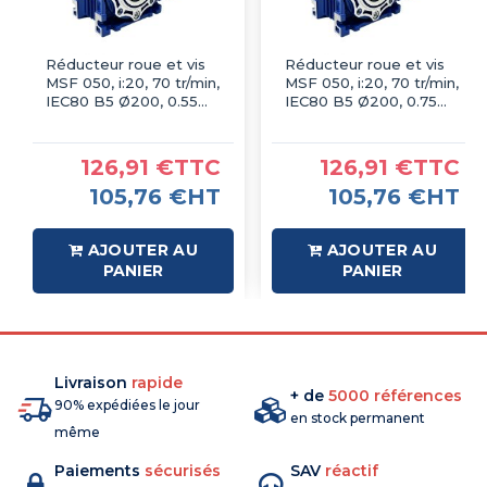
Réducteur roue et vis
Réducteur roue et vis
MSF 050, i:20, 70 tr/min,
MSF 050, i:20, 70 tr/min,
IEC80 B5 Ø200, 0.55
IEC80 B5 Ø200, 0.75
kW 4P
KW 4P
126,91 €TTC
126,91 €TTC
105,76 €HT
105,76 €HT
AJOUTER AU
AJOUTER AU
PANIER
PANIER
Livraison
rapide
+ de
5000 références
90% expédiées le jour
en stock permanent
même
Paiements
sécurisés
SAV
réactif