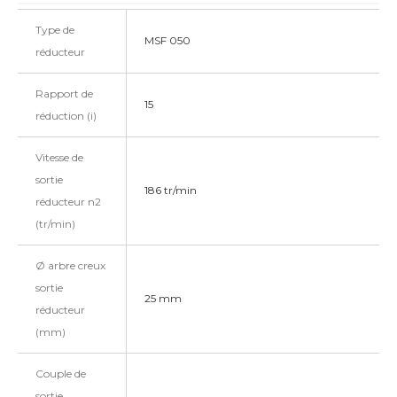
Type de
MSF 050
réducteur
Rapport de
15
réduction (i)
Vitesse de
sortie
186 tr/min
réducteur n2
(tr/min)
Ø arbre creux
sortie
25 mm
réducteur
(mm)
Couple de
sortie