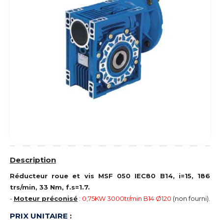
Description
Réducteur roue et vis MSF 050 IEC80 B14, i=15, 186
trs/min, 33 Nm, f.s=1.7.
-
Moteur préconisé
:
0,75KW 3000tr/min B14 Ø120
(non fourni).
PRIX UNITAIRE :