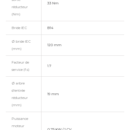
33 Nm
réducteur
(Nm)
Bride IEC
B14
Ø bride IEC
120 mm
(mm)
Facteur de
1.7
service (f.s)
Ø arbre
d'entrée
19 mm
réducteur
(mm)
Puissance
moteur
0.75 KW / 1 CV