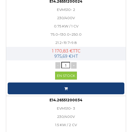
E14.26551200024
EVMS10- 2
230/400V
0.75 KW / 1 CV
75.0÷130.0÷250.0
21.2÷19.7÷9.8
1 170,83 €TTC
975,69 €HT
-
+
EN STOCK
E14.26551200034
EVMS10- 3
230/400V
1.5 KW / 2 CV