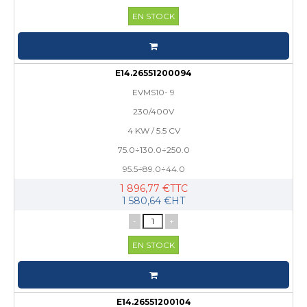
EN STOCK
E14.26551200094
EVMS10- 9
230/400V
4 KW / 5.5 CV
75.0÷130.0÷250.0
95.5÷89.0÷44.0
1 896,77 €TTC
1 580,64 €HT
-
+
EN STOCK
E14.26551200104