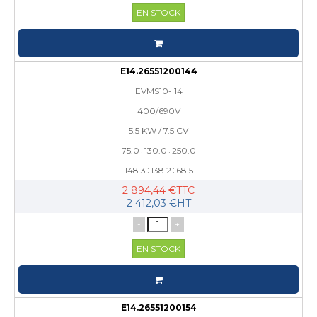
EN STOCK
E14.26551200144
EVMS10- 14
400/690V
5.5 KW / 7.5 CV
75.0÷130.0÷250.0
148.3÷138.2÷68.5
2 894,44 €TTC
2 412,03 €HT
-
+
EN STOCK
E14.26551200154