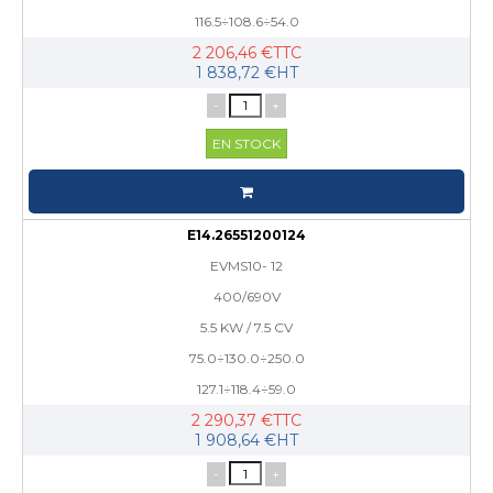
116.5÷108.6÷54.0
2 206,46 €TTC
1 838,72 €HT
-
+
EN STOCK
E14.26551200124
EVMS10- 12
400/690V
5.5 KW / 7.5 CV
75.0÷130.0÷250.0
127.1÷118.4÷59.0
2 290,37 €TTC
1 908,64 €HT
-
+