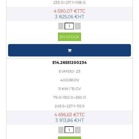
233.0÷217.1÷108.0
4 590,07 €TTC
3 825,06 €HT
-
+
EN STOCK
E14.26551200234
EVMS10- 23
400/690V
11 KW / 15 CV
75.0÷130.0÷250.0
243.5÷227.1÷112.9
4 696,63 €TTC
3 913,86 €HT
-
+