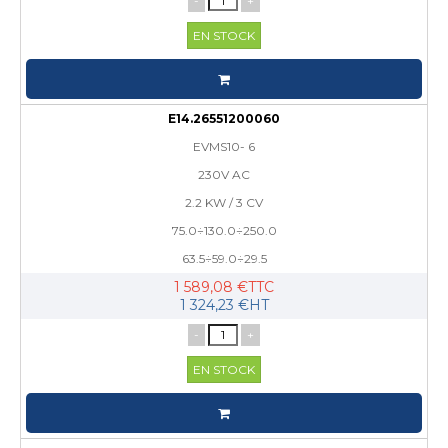
-
+
EN STOCK
E14.26551200060
EVMS10- 6
230V AC
2.2 KW / 3 CV
75.0÷130.0÷250.0
63.5÷59.0÷29.5
1 589,08 €TTC
1 324,23 €HT
-
+
EN STOCK