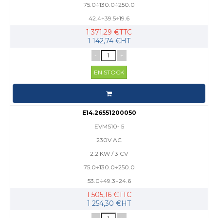
75.0÷130.0÷250.0
42.4÷39.5÷19.6
1 371,29 €TTC
1 142,74 €HT
-
+
EN STOCK
E14.26551200050
EVMS10- 5
230V AC
2.2 KW / 3 CV
75.0÷130.0÷250.0
53.0÷49.3÷24.6
1 505,16 €TTC
1 254,30 €HT