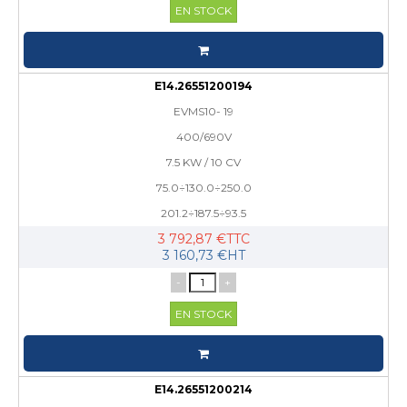
EN STOCK
E14.26551200194
EVMS10- 19
400/690V
7.5 KW / 10 CV
75.0÷130.0÷250.0
201.2÷187.5÷93.5
3 792,87 €TTC
3 160,73 €HT
-
+
EN STOCK
E14.26551200214