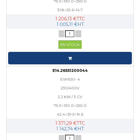
75.0÷130.0÷250.0
31.8÷29.6÷14.7
1 206,13 €TTC
1 005,11 €HT
-
+
EN STOCK
E14.26551200044
EVMS10- 4
230/400V
2.2 KW / 3 CV
75.0÷130.0÷250.0
42.4÷39.5÷19.6
1 371,29 €TTC
1 142,74 €HT
-
+