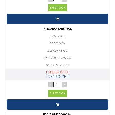
EN STOCK
E14.26551200054
EVMS10- 5
230/400V
2.2 KW / 3 CV
75.0÷130.0÷250.0
53.0÷49.3÷24.6
1 505,16 €TTC
1 254,30 €HT
-
+
EN STOCK
E14.26551200064