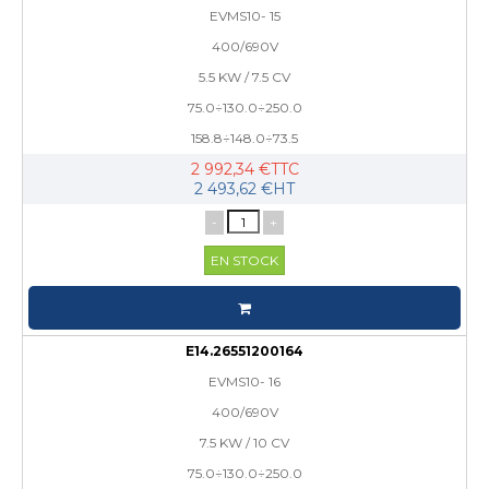
EVMS10- 15
400/690V
5.5 KW / 7.5 CV
75.0÷130.0÷250.0
158.8÷148.0÷73.5
2 992,34 €TTC
2 493,62 €HT
-
+
EN STOCK
E14.26551200164
EVMS10- 16
400/690V
7.5 KW / 10 CV
75.0÷130.0÷250.0