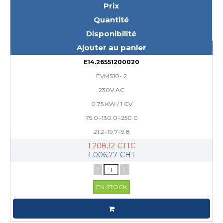
Prix
Quantité
Disponibilité
Ajouter au panier
E14.26551200020
EVMS10- 2
230V AC
0.75 KW / 1 CV
75.0÷130.0÷250.0
21.2÷19.7÷9.8
1 208,12 €TTC
1 006,77 €HT
-
+
EN STOCK