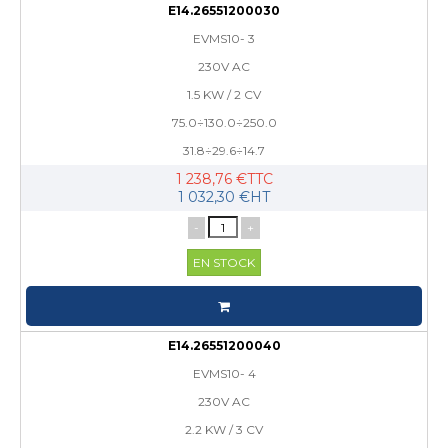
E14.26551200030
EVMS10- 3
230V AC
1.5 KW / 2 CV
75.0÷130.0÷250.0
31.8÷29.6÷14.7
1 238,76 €TTC
1 032,30 €HT
-
+
EN STOCK
E14.26551200040
EVMS10- 4
230V AC
2.2 KW / 3 CV