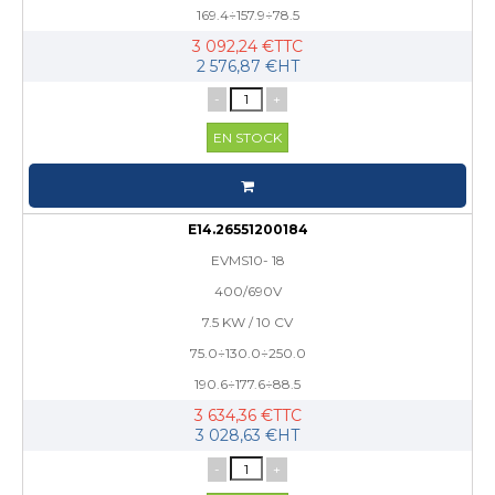
169.4÷157.9÷78.5
3 092,24 €TTC
2 576,87 €HT
-
+
EN STOCK
E14.26551200184
EVMS10- 18
400/690V
7.5 KW / 10 CV
75.0÷130.0÷250.0
190.6÷177.6÷88.5
3 634,36 €TTC
3 028,63 €HT
-
+