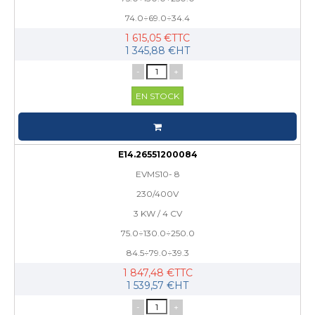
74.0÷69.0÷34.4
1 615,05 €TTC
1 345,88 €HT
-
+
EN STOCK
E14.26551200084
EVMS10- 8
230/400V
3 KW / 4 CV
75.0÷130.0÷250.0
84.5÷79.0÷39.3
1 847,48 €TTC
1 539,57 €HT
-
+