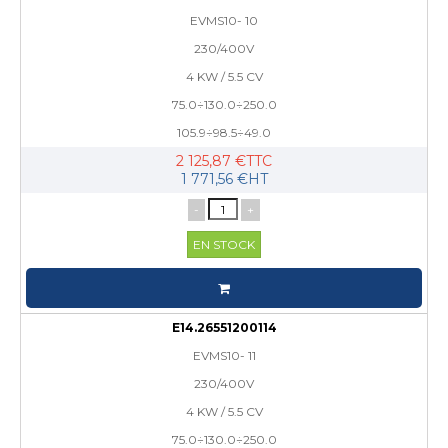
EVMS10- 10
230/400V
4 KW / 5.5 CV
75.0÷130.0÷250.0
105.9÷98.5÷49.0
2 125,87 €TTC
1 771,56 €HT
-
+
EN STOCK
E14.26551200114
EVMS10- 11
230/400V
4 KW / 5.5 CV
75.0÷130.0÷250.0