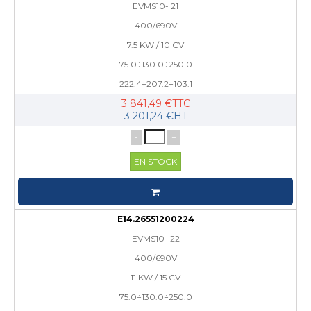
EVMS10- 21
400/690V
7.5 KW / 10 CV
75.0÷130.0÷250.0
222.4÷207.2÷103.1
3 841,49 €TTC
3 201,24 €HT
-
+
EN STOCK
E14.26551200224
EVMS10- 22
400/690V
11 KW / 15 CV
75.0÷130.0÷250.0