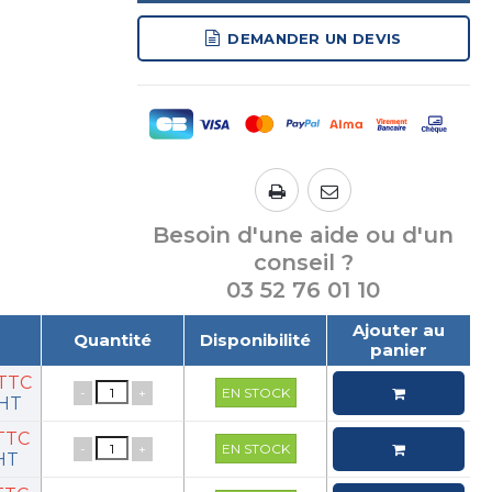
DEMANDER UN DEVIS
Besoin d'une aide ou d'un
conseil ?
03 52 76 01 10
Ajouter au
Quantité
Disponibilité
panier
€TTC
-
+
EN STOCK
€HT
€TTC
-
+
EN STOCK
HT