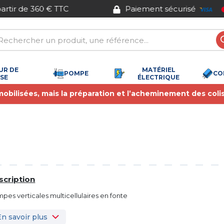
Paiement sécurisé
UR DE
MATÉRIEL
POMPE
CO
SSE
ÉLECTRIQUE
 mobilisées, mais la préparation et l’acheminement des coli
scription
pes verticales multicellulaires en fonte
En savoir plus