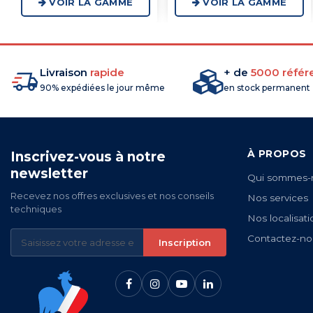
VOIR LA GAMME
VOIR LA GAMME
Livraison
rapide
+ de
5000 référ
90% expédiées le jour même
en stock permanent
À PROPOS
Inscrivez-vous à notre
newsletter
Qui sommes-
Recevez nos offres exclusives et nos conseils
Nos services
techniques
Nos localisati
Contactez-no
Inscription