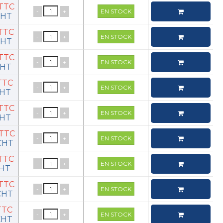
€TTC
-
+
EN STOCK
€HT
€TTC
-
+
EN STOCK
€HT
€TTC
-
+
EN STOCK
€HT
€TTC
-
+
EN STOCK
€HT
€TTC
-
+
EN STOCK
€HT
€TTC
-
+
EN STOCK
€HT
€TTC
-
+
EN STOCK
€HT
€TTC
-
+
EN STOCK
€HT
€TTC
-
+
EN STOCK
€HT