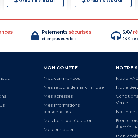
VOIR LA GAMME
VOIR LA GAMME
ences
Paiements
sécurisés
SAV
ré
et en plusieurs fois
94% de c
MON COMPTE
NOTRE S
nous
Mes commandes
Notre FA
Mes retours de marchandise
Notre Ser
ons
Mes adresses
Condition
Vente
us
Mes informations
personnelles
Nos menti
Mes bons de réduction
Bien chois
électrique
Me connecter
Bien chois