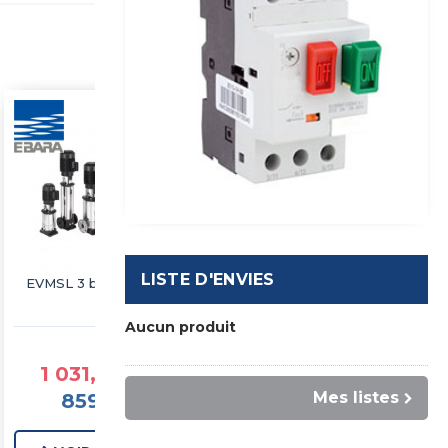
LISTE D'ENVIES
EVMSL 3 bride ovale
EVMSL 3 bride folle
Aucun produit
à partir de
à partir de
1 031,63 €TTC
1 047,62 €TTC
Mes listes
859,70 €HT
873,02 €HT