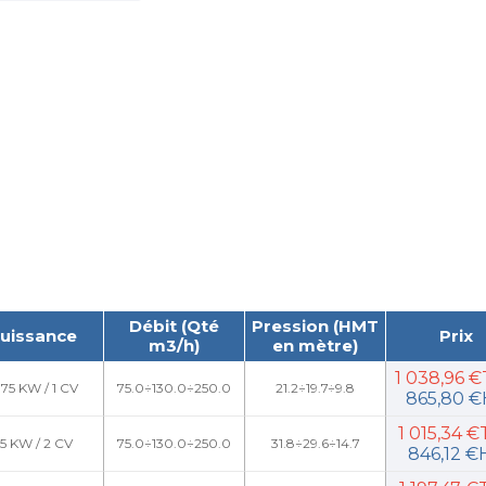
Débit (Qté
Pression (HMT
uissance
Prix
m3/h)
en mètre)
1 038,96 
.75 KW / 1 CV
75.0÷130.0÷250.0
21.2÷19.7÷9.8
865,80 
1 015,34 
.5 KW / 2 CV
75.0÷130.0÷250.0
31.8÷29.6÷14.7
846,12 €