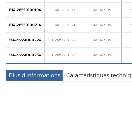
E14.26550100194
EVMSG10- 19
400/690V
7
E14.26550100214
EVMSG10- 21
400/690V
7
E14.26550100224
EVMSG10- 22
400/690V
1
E14.26550100234
EVMSG10- 23
400/690V
1
Plus d’informations
Caractéristiques techni