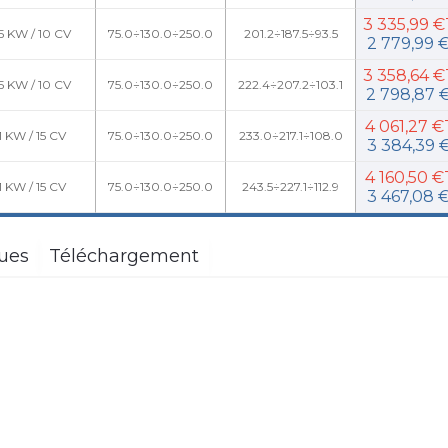
3 335,99 
.5 KW / 10 CV
75.0÷130.0÷250.0
201.2÷187.5÷93.5
2 779,99 
3 358,64 
.5 KW / 10 CV
75.0÷130.0÷250.0
222.4÷207.2÷103.1
2 798,87 
4 061,27 
1 KW / 15 CV
75.0÷130.0÷250.0
233.0÷217.1÷108.0
3 384,39 
4 160,50 
1 KW / 15 CV
75.0÷130.0÷250.0
243.5÷227.1÷112.9
3 467,08 
ques
Téléchargement