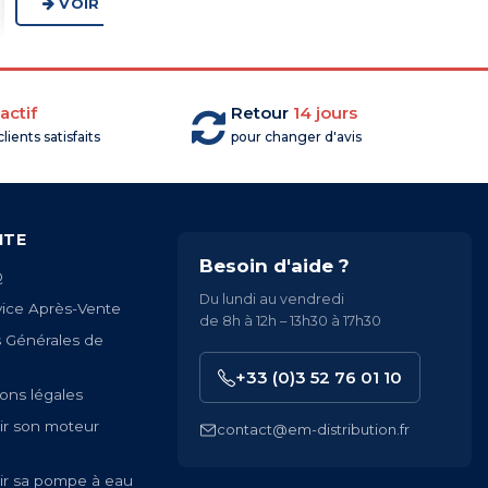
VOIR LA GAMME
VOIR LA GAMME
actif
Retour
14 jours
lients satisfaits
pour changer d'avis
ITE
Besoin d'aide ?
Q
Du lundi au vendredi
vice Après-Vente
de 8h à 12h – 13h30 à 17h30
s Générales de
+33 (0)3 52 76 01 10
ons légales
ir son moteur
contact@em-distribution.fr
ir sa pompe à eau