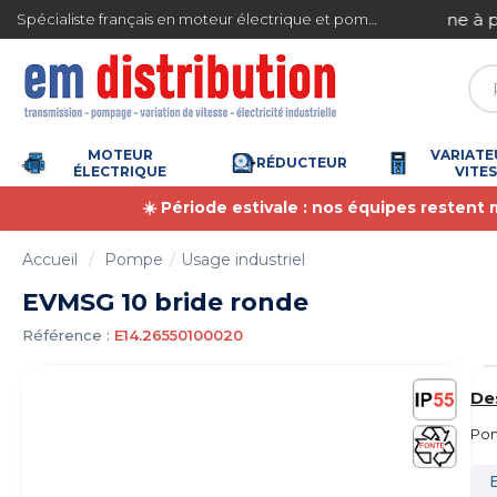
Gestion des cookies
ite en France métropolitaine à partir de 360 € TTC
Spécialiste français en moteur électrique et pompe à eau
MOTEUR
VARIATE
RÉDUCTEUR
ÉLECTRIQUE
VITE
☀️ Période estivale : nos équipes restent
Accueil
Pompe
Usage industriel
EVMSG 10 bride ronde
Référence :
E14.26550100020
De
Pom