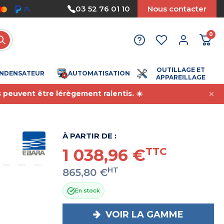
Nous acceptons le paiement par mandat
03 52 76 01 10
Nous contacter
0
OUTILLAGE ET
NDENSATEUR
AUTOMATISATION
APPAREILLAGE
s peuvent être lérègement ralentis. ☀️
À PARTIR DE :
1 038,96 €
TTC
HT
865,80 €
En stock
VOIR LA GAMME