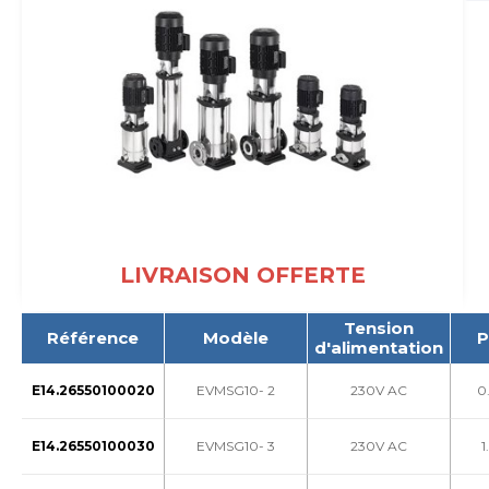
LIVRAISON OFFERTE
Tension
Référence
Modèle
P
d'alimentation
E14.26550100020
EVMSG10- 2
230V AC
0
E14.26550100030
EVMSG10- 3
230V AC
1