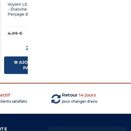
Voyant LED Bleu 110Vac
Voyant LED Blanc
- Étanche IP65,
230Vac - Étanche IP65,
Perçage Ø22mm
Perçage Ø22mm
2,99
2,99
4,99 €
4,99 €
€TTC
€TTC
2,50 €HT
2,50 €HT
AJOUTER AU
AJOUTER AU
PANIER
PANIER
actif
Retour
14 jours
lients satisfaits
pour changer d'avis
ITE