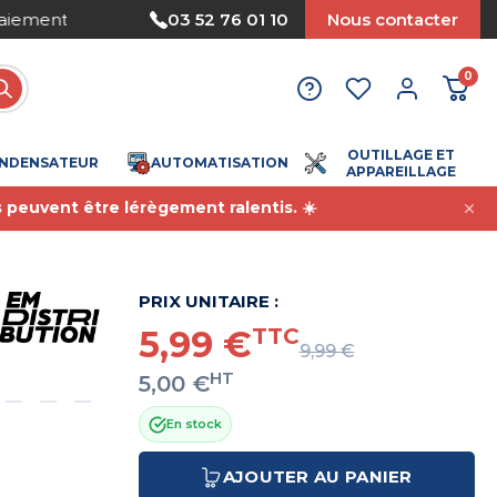
Nous acceptons le paiement par mandat
03 52 76 01 10
Nous contacter
0
OUTILLAGE ET
NDENSATEUR
AUTOMATISATION
APPAREILLAGE
s peuvent être lérègement ralentis. ☀️
PRIX UNITAIRE :
5,99 €
TTC
9,99 €
HT
5,00 €
En stock
AJOUTER AU PANIER