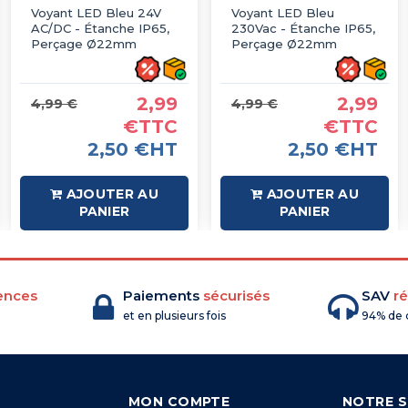
Voyant LED Bleu 24V
Voyant LED Bleu
AC/DC - Étanche IP65,
230Vac - Étanche IP65,
Perçage Ø22mm
Perçage Ø22mm
2,99
2,99
4,99 €
4,99 €
€TTC
€TTC
2,50 €HT
2,50 €HT
AJOUTER AU
AJOUTER AU
PANIER
PANIER
ences
Paiements
sécurisés
SAV
ré
et en plusieurs fois
94% de c
MON COMPTE
NOTRE S