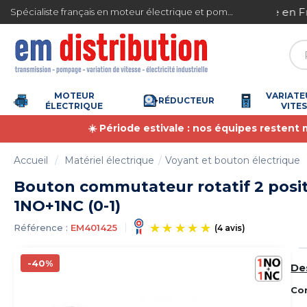
Gestion des cookies
ite en France métropolitaine à partir de 360 € TTC
Spécialiste français en moteur électrique et pompe à eau
MOTEUR
VARIATE
RÉDUCTEUR
ÉLECTRIQUE
VITE
☀️ Période estivale : nos équipes restent
Accueil
Matériel électrique
Voyant et bouton électrique
Bouton commutateur rotatif 2 posit
1NO+1NC (0-1)
Référence :
EM401425
-40%
De
(4 avis)
Co