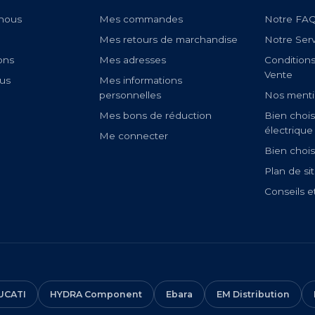
nous
Mes commandes
Notre FA
Mes retours de marchandise
Notre Ser
ons
Mes adresses
Condition
Vente
us
Mes informations
personnelles
Nos menti
Mes bons de réduction
Bien chois
électrique
Me connecter
Bien chois
Plan de si
Conseils e
UCATI
HYDRA Component
Ebara
EM Distribution