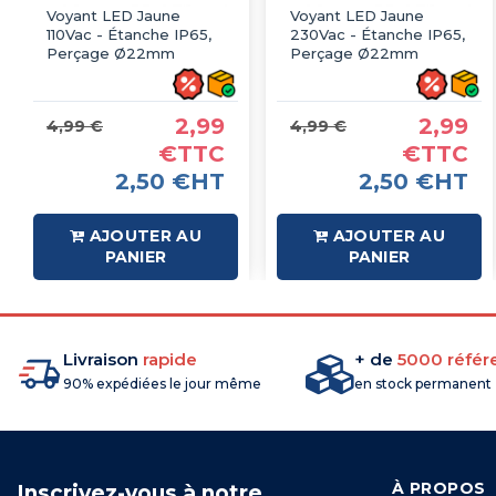
Voyant LED Jaune
Voyant LED Jaune
110Vac - Étanche IP65,
230Vac - Étanche IP65,
Perçage Ø22mm
Perçage Ø22mm
2,99
2,99
4,99 €
4,99 €
€TTC
€TTC
2,50 €HT
2,50 €HT
AJOUTER AU
AJOUTER AU
PANIER
PANIER
Livraison
rapide
+ de
5000 référ
90% expédiées le jour même
en stock permanent
À PROPOS
Inscrivez-vous à notre