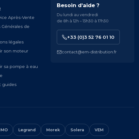
Besoin d'aide ?
Q
Du lundi au vendredi
vice Après-Vente
de 8h à 12h – 13h30 à 17h30
s Générales de
+33 (0)3 52 76 01 10
ons légales
ir son moteur
contact@em-distribution.fr
ir sa pompe à eau
te
t guides
IMO
Legrand
Morek
Solera
VEM