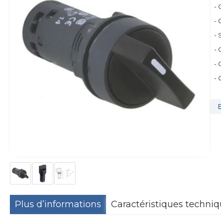
- 
- 
- 
- 
- 
-
Plus d’informations
Caractéristiques techni