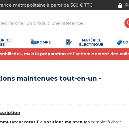
Paiement sécurisé
UR DE
MATÉRIEL
POMPE
CO
SSE
ÉLECTRIQUE
 mobilisées, mais la préparation et l’acheminement des coli
ions maintenues tout-en-un -
scription
mmutateur rotatif 2 positions maintenues
complet à visser.