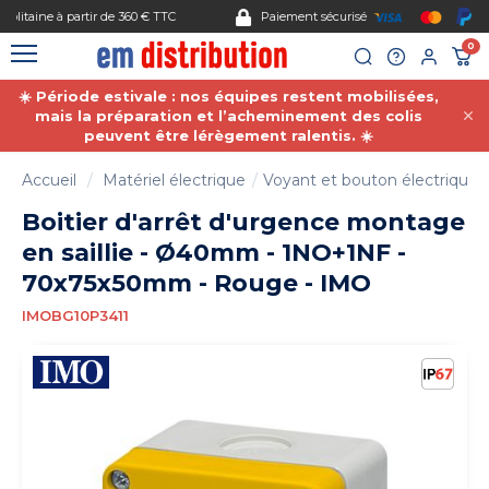
Gestion des cookies
Paiement sécurisé
0
☀️ Période estivale : nos équipes restent mobilisées,
mais la préparation et l’acheminement des colis
peuvent être lérègement ralentis. ☀️
Accueil
Matériel électrique
Voyant et bouton électrique
Boitier d'arrêt d'urgence montage
en saillie - Ø40mm - 1NO+1NF -
70x75x50mm - Rouge - IMO
IMOBG10P3411