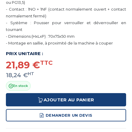
ou PG13,5)
- Contact : 1NO + 1NF
(contact normalement ouvert + contact
normalement fermé)
- Système : Pousser pour verrouiller et déverrouiller en
tournant
- Dimensions (HxLxP
)
: 70x75x50 mm
- Montage en saillie, à proximité de la machine à couper
PRIX UNITAIRE :
21,89 €
TTC
HT
18,24 €
En stock
AJOUTER AU PANIER
DEMANDER UN DEVIS