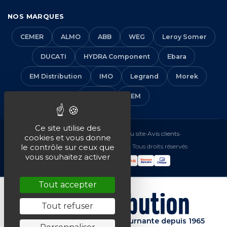
NOS MARQUES
CEMER
ALMO
ABB
WEG
Leroy Somer
DUCATI
HYDRA Component
Ebara
EM Distribution
IMO
Legrand
Morek
Solera
VEM
Ce site utilise des
Mentions légales
•
CGV
•
Plan du site
•
Avis clients
•
cookies et vous donne
© 2016-2026 EM Distribution - Tous droits réservés
le contrôle sur ceux que
vous souhaitez activer
Tout accepter
Tout refuser
Spécialiste de la machine tournante depuis 1965