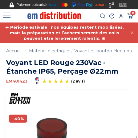
Gestion des cookies
Paiement sécurisé
0
☀️ Période estivale : nos équipes restent mobilisées,
mais la préparation et l’acheminement des colis
peuvent être lérègement ralentis. ☀️
Accueil
Matériel électrique
Voyant et bouton électrique
Voyant LED Rouge 230Vac -
Étanche IP65, Perçage Ø22mm
EM401423
(2 avis)
-40%