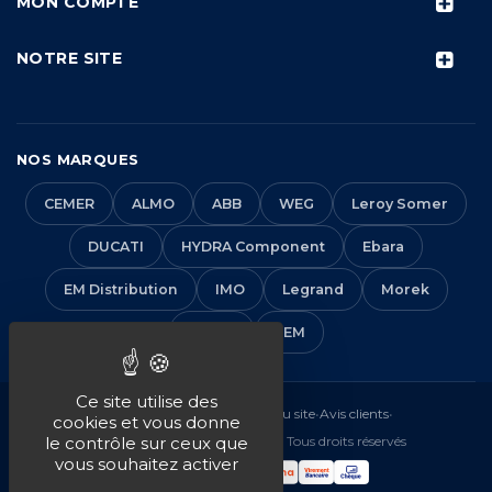
MON COMPTE
NOTRE SITE
NOS MARQUES
CEMER
ALMO
ABB
WEG
Leroy Somer
DUCATI
HYDRA Component
Ebara
EM Distribution
IMO
Legrand
Morek
Solera
VEM
Ce site utilise des
Mentions légales
•
CGV
•
Plan du site
•
Avis clients
•
cookies et vous donne
© 2016-2026 EM Distribution - Tous droits réservés
le contrôle sur ceux que
vous souhaitez activer