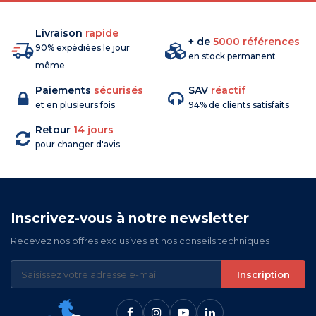
Livraison
rapide
+ de
5000 références
90% expédiées le jour
en stock permanent
même
Paiements
sécurisés
SAV
réactif
et en plusieurs fois
94% de clients satisfaits
Retour
14 jours
pour changer d'avis
Inscrivez-vous à notre newsletter
Recevez nos offres exclusives et nos conseils techniques
Inscription