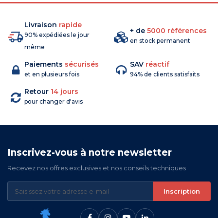
Livraison
rapide
+ de
5000 références
90% expédiées le jour
en stock permanent
même
Paiements
sécurisés
SAV
réactif
et en plusieurs fois
94% de clients satisfaits
Retour
14 jours
pour changer d'avis
Inscrivez-vous à notre newsletter
Recevez nos offres exclusives et nos conseils techniques
Inscription