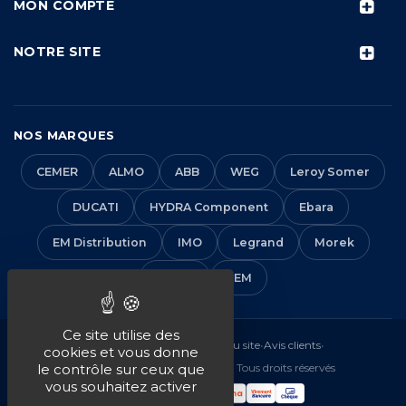
MON COMPTE
NOTRE SITE
NOS MARQUES
CEMER
ALMO
ABB
WEG
Leroy Somer
DUCATI
HYDRA Component
Ebara
EM Distribution
IMO
Legrand
Morek
Solera
VEM
Ce site utilise des
Mentions légales
•
CGV
•
Plan du site
•
Avis clients
•
cookies et vous donne
© 2016-2026 EM Distribution - Tous droits réservés
le contrôle sur ceux que
vous souhaitez activer