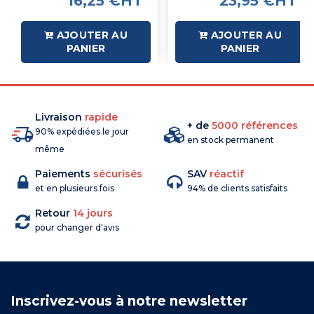
16,25 €HT
23,95 €HT
AJOUTER AU
AJOUTER AU
PANIER
PANIER
Livraison
rapide
+ de
5000 références
90% expédiées le jour
en stock permanent
même
Paiements
sécurisés
SAV
réactif
et en plusieurs fois
94% de clients satisfaits
Retour
14 jours
pour changer d'avis
Inscrivez-vous à notre newsletter