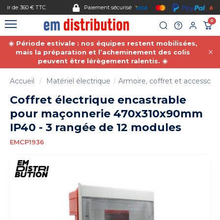
Gestion des cookies
Paiement sécurisé
0
☀️ Période estivale : nos équipes restent mobilisées,
mais la préparation et l’acheminement des colis
peuvent être lérègement ralentis. ☀️
Accueil
Matériel électrique
Armoire, coffret et accessoire
Coffret électrique encastrable
pour maçonnerie 470x310x90mm
IP40 - 3 rangée de 12 modules
EMCP1936