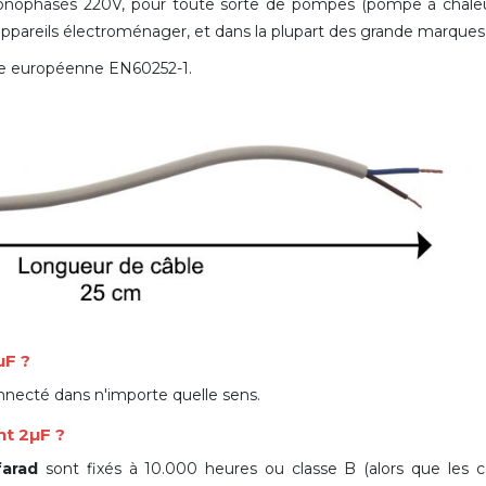
 monophasés 220V, pour toute sorte de pompes (pompe à chal
 appareils électroménager, et dans la plupart des grande marques
me européenne EN60252-1.
µF ?
nnecté dans n'importe quelle sens.
nt 2µF ?
farad
sont fixés à 10.000 heures ou classe B (alors que les 