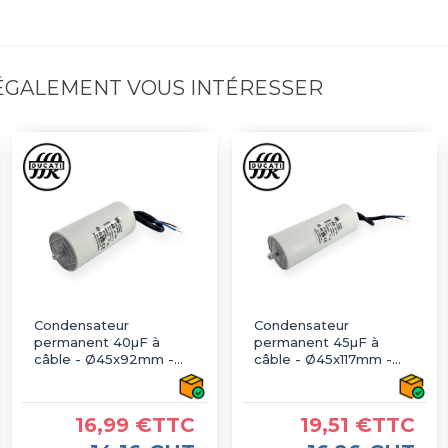
 ÉGALEMENT VOUS INTÉRESSER
Condensateur
Condensateur
permanent 40µF à
permanent 45µF à
câble - Ø45x92mm -
câble - Ø45x117mm -
DUCATI
DUCATI
16,99 €TTC
19,51 €TTC