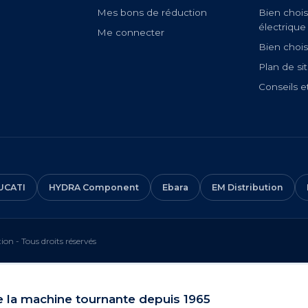
Mes bons de réduction
Bien chois
électrique
Me connecter
Bien chois
Plan de si
Conseils e
UCATI
HYDRA Component
Ebara
EM Distribution
on - Tous droits réservés
e la machine tournante depuis 1965