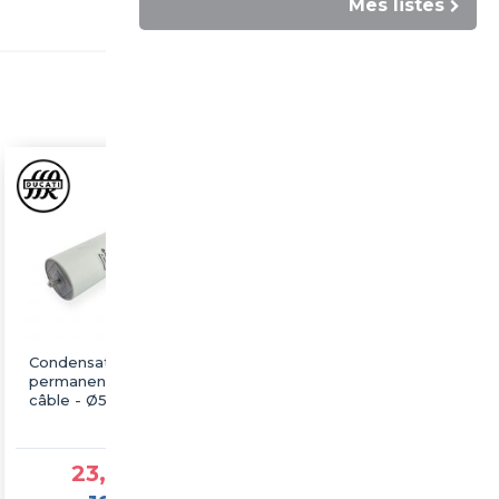
Mes listes
Condensateur
Condensateur
permanent 60µF à
permanent 70µF à
câble - Ø50x117mm -
câble - Ø50x117mm -
DUCATI
DUCATI
23,69 €TTC
19,48 €TTC