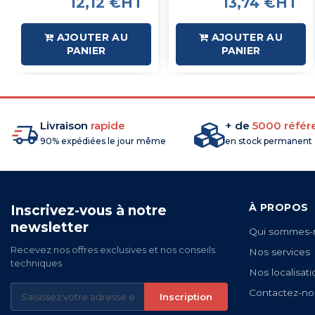
12,12 €HT
13,74 €HT
AJOUTER AU
AJOUTER AU
PANIER
PANIER
Livraison
rapide
+ de
5000 référ
90% expédiées le jour même
en stock permanent
À PROPOS
Inscrivez-vous à notre
newsletter
Qui sommes-
Recevez nos offres exclusives et nos conseils
Nos services
techniques
Nos localisati
Contactez-no
Inscription