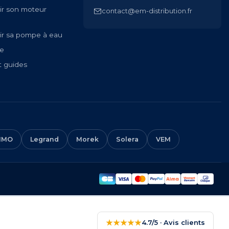
ir son moteur
contact@em-distribution.fr
ir sa pompe à eau
te
t guides
IMO
Legrand
Morek
Solera
VEM
★★★★★
4.7/5 · Avis clients