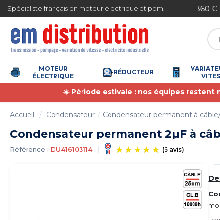
Gestion des cookies
ite en France métropolitaine à partir de 360 € TTC
Spécialiste français en moteur électrique et pompe à eau
MOTEUR
VARIATE
RÉDUCTEUR
ÉLECTRIQUE
VITE
☀️ Période estivale : nos équipes restent
Accueil
Condensateur
Condensateur permanent à câble/f
Condensateur permanent 2µF à câb
Référence :
DU416103114
(6 avis)
De
Co
mon
Lon