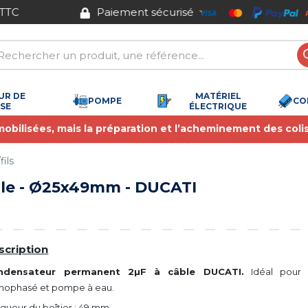
Paiement sécurisé
UR DE
MATÉRIEL
POMPE
CO
SSE
ÉLECTRIQUE
 mobilisées, mais la préparation et l’acheminement des coli
ils
le - Ø25x49mm - DUCATI
scription
ndensateur permanent 2µF à câble DUCATI.
Idéal pour 
ophasé et pompe à eau.
gueur du boîtier : 49 mm