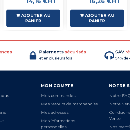
14,16 €HT
16,26 €HT
AJOUTER AU
AJOUTER AU
PANIER
PANIER
ences
Paiements
sécurisés
SAV
ré
et en plusieurs fois
94% de c
MON COMPTE
NOTRE S
nous
Mes commandes
Notre FA
Mes retours de marchandise
Notre Ser
ons
Mes adresses
Condition
Vente
us
Mes informations
personnelles
Nos menti