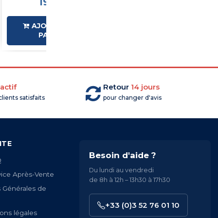
19,74 €HT
16,23 €HT
AJOUTER AU
AJOUTER AU
PANIER
PANIER
actif
Retour
14 jours
lients satisfaits
pour changer d'avis
ITE
Besoin d'aide ?
Q
Du lundi au vendredi
vice Après-Vente
de 8h à 12h – 13h30 à 17h30
s Générales de
+33 (0)3 52 76 01 10
ons légales