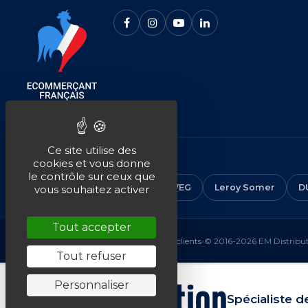
Ce site utilise des
NOS MARQUES
cookies et vous donne
le contrôle sur ceux que
CEMER
ALMO
ABB
WEG
Leroy Somer
D
vous souhaitez activer
Tout accepter
Mentions légales
•
CGV
•
Plan du site
•
Avis clients
•
© 2016-2026 EM Distributi
Tout refuser
Personnaliser
Spécialiste d