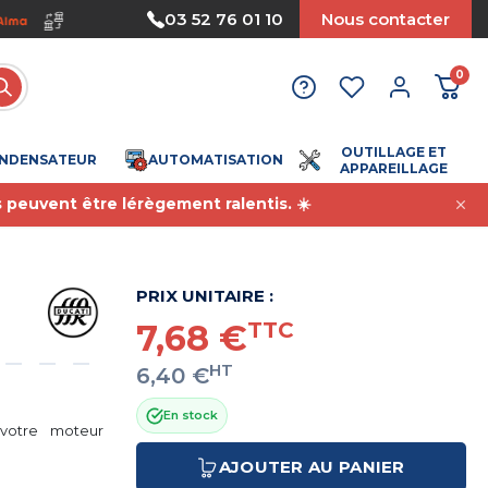
Nous acceptons le paiement par mandat
03 52 76 01 10
Nous contacter
0
OUTILLAGE ET
NDENSATEUR
AUTOMATISATION
APPAREILLAGE
s peuvent être lérègement ralentis. ☀️
PRIX UNITAIRE :
7,68 €
TTC
HT
6,40 €
En stock
votre moteur
AJOUTER AU PANIER