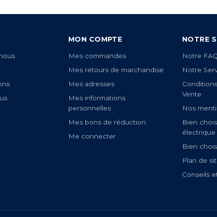
MON COMPTE
NOTRE S
nous
Mes commandes
Notre FA
Mes retours de marchandise
Notre Ser
ons
Mes adresses
Condition
Vente
us
Mes informations
personnelles
Nos menti
Mes bons de réduction
Bien chois
électrique
Me connecter
Bien chois
Plan de si
Conseils e