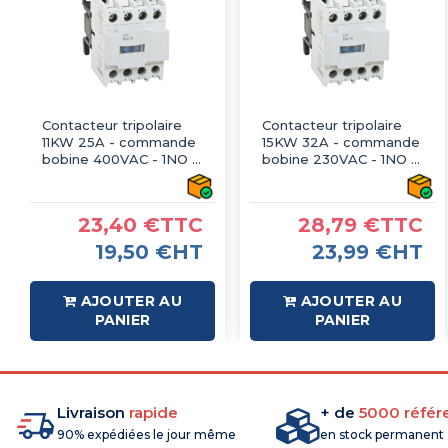
Contacteur tripolaire
Contacteur tripolaire
11KW 25A - commande
15KW 32A - commande
bobine 400VAC - 1NO -
bobine 230VAC - 1NO -
LT1-D2510
LT1-D3210
23,40 €TTC
28,79 €TTC
19,50 €HT
23,99 €HT
AJOUTER AU
AJOUTER AU
PANIER
PANIER
Livraison
rapide
+ de
5000 référ
90% expédiées le jour même
en stock permanent