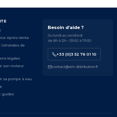
ITE
Besoin d'aide ?
Q
Du lundi au vendredi
vice Après-Vente
de 8h à 12h – 13h30 à 17h30
s Générales de
+33 (0)3 52 76 01 10
ons légales
ir son moteur
contact@em-distribution.fr
ir sa pompe à eau
te
t guides