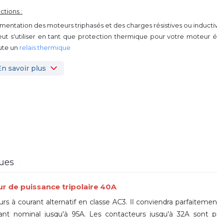
ctions :
limentation des moteurs triphasés et des charges résistives ou inducti
eut s'utiliser en tant que protection thermique pour votre moteur é
ute un
relais thermique
En savoir plus
ques
r de puissance tripolaire
40A
 à courant alternatif en classe AC3. Il conviendra parfaiteme
ourant nominal jusqu'à 95A. Les contacteurs jusqu'à 32A sont 