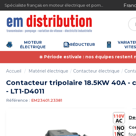
Gestion des cookies
ite en France métropolitaine à partir de 360 € TTC
Spécialiste français en moteur électrique et pompe à eau
MOTEUR
VARIATE
RÉDUCTEUR
ÉLECTRIQUE
VITE
☀️ Période estivale : nos équipes restent
Accueil
Matériel électrique
Contacteur électrique
Conta
Contacteur tripolaire 18.5KW 40A -
- LT1-D4011
Référence :
EM23401.23381
De
Co
fou