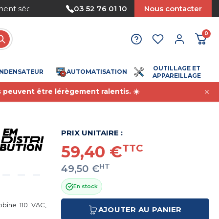
Nous acceptons le paiement par mandat
03 52 76 01 10
Nous contacter
0
OUTILLAGE ET
NDENSATEUR
AUTOMATISATION
APPAREILLAGE
s peuvent être lérègement ralentis. ☀️
PRIX UNITAIRE :
59,40 €
TTC
HT
49,50 €
En stock
obine 110 VAC,
AJOUTER AU PANIER