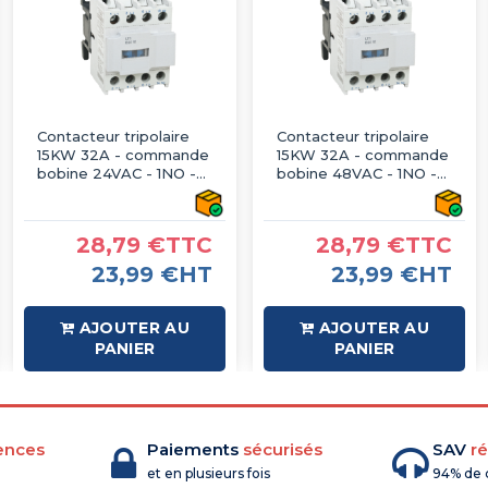
Contacteur tripolaire
Contacteur tripolaire
15KW 32A - commande
15KW 32A - commande
bobine 24VAC - 1NO -
bobine 48VAC - 1NO -
LT1-D3210
LT1-D3210
28,79 €TTC
28,79 €TTC
23,99 €HT
23,99 €HT
AJOUTER AU
AJOUTER AU
PANIER
PANIER
ences
Paiements
sécurisés
SAV
ré
et en plusieurs fois
94% de c