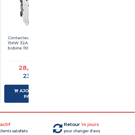
Contacteur tripolaire
Contacteur tripolaire
15KW 32A - commande
15KW 32A - commande
bobine 110VAC - 1NO -
bobine 400VAC - 1NO -
LT1-D3210
LT1-D3210
28,79 €TTC
28,79 €TTC
23,99 €HT
23,99 €HT
AJOUTER AU
AJOUTER AU
PANIER
PANIER
actif
Retour
14 jours
lients satisfaits
pour changer d'avis