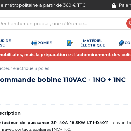
Paiement sécurisé
UR DE
MATÉRIEL
POMPE
CO
SSE
ÉLECTRIQUE
 mobilisées, mais la préparation et l’acheminement des coli
cteur électrique 3 pôles
 commande bobine 110VAC - 1NO + 1NC
scription
ntacteur de puissance 3P 40A 18.5KW LT1-D4011
, tension b
rni avec contacts auxiliaires
1 NO+ 1NC.