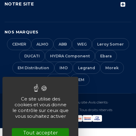
NOTRE SITE
NOS MARQUES
CEMER
ALMO
ABB
WEG
Leroy Somer
DUCATI
HYDRA Component
Ebara
EM Distribution
IMO
Legrand
Morek
Solera
VEM
Ce site utilise des
Mentions légales
•
CGV
•
Plan du site
•
Avis clients
•
cookies et vous donne
© 2016-2026 EM Distribution - Tous droits réservés
le contrôle sur ceux que
vous souhaitez activer
Tout accepter