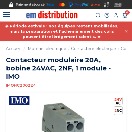
Gestion des cookies
Paiement sécurisé
0
☀️ Période estivale : nos équipes restent mobilisées,
mais la préparation et l’acheminement des colis
peuvent être lérègement ralentis. ☀️
Accueil
Matériel électrique
Contacteur électrique
Cont
Contacteur modulaire 20A,
bobine 24VAC, 2NF, 1 module -
IMO
IMOHC200224