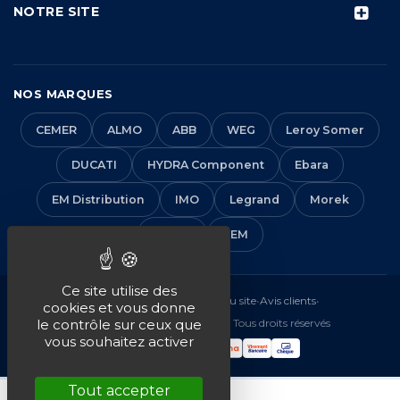
NOTRE SITE
NOS MARQUES
CEMER
ALMO
ABB
WEG
Leroy Somer
DUCATI
HYDRA Component
Ebara
EM Distribution
IMO
Legrand
Morek
Solera
VEM
Ce site utilise des
Mentions légales
•
CGV
•
Plan du site
•
Avis clients
•
cookies et vous donne
© 2016-2026 EM Distribution - Tous droits réservés
le contrôle sur ceux que
vous souhaitez activer
Tout accepter