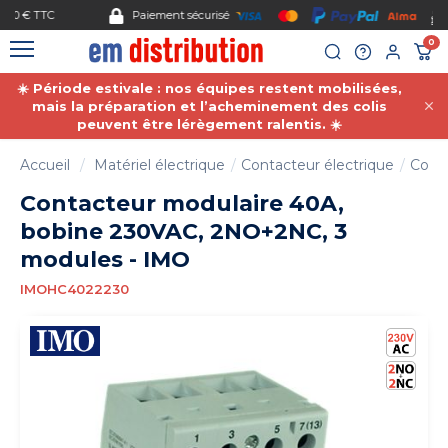
Gestion des cookies
Paiement sécurisé
0
☀️ Période estivale : nos équipes restent mobilisées,
mais la préparation et l’acheminement des colis
peuvent être lérègement ralentis. ☀️
Accueil
Matériel électrique
Contacteur électrique
Cont
Contacteur modulaire 40A,
bobine 230VAC, 2NO+2NC, 3
modules - IMO
IMOHC4022230