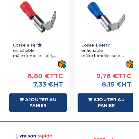
Cosse à sertir
Cosse à sertir
enfichable
enfichable
mâle+femelle isolé,
mâle+femelle isolé,
type faston, rouge
type faston, bleu
6.3mm - sachet de 100
6.3mm - sachet de 100
pcs
pcs
8,80 €TTC
9,78 €TTC
7,33 €HT
8,15 €HT
AJOUTER AU
AJOUTER AU
PANIER
PANIER
Livraison
rapide