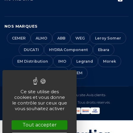
NOS MARQUES
CEMER
ALMO
ABB
WEG
Leroy Somer
DUCATI
HYDRA Component
Ebara
EM Distribution
IMO
Legrand
Morek
Solera
VEM
Ce site utilise des
Mentions légales
•
CGV
•
Plan du site
•
Avis clients
•
cookies et vous donne
© 2016-2026 EM Distribution - Tous droits réservés
le contrôle sur ceux que
vous souhaitez activer
Tout accepter