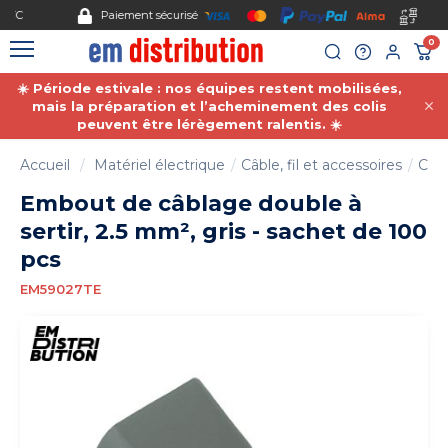
Gestion des cookies
Paiement sécurisé
0
☀️ Période estivale : nos équipes restent mobilisées,
mais la préparation et l’acheminement des colis
peuvent être lérègement ralentis. ☀️
Accueil
Matériel électrique
Câble, fil et accessoires
Coss
Embout de câblage double à
sertir, 2.5 mm², gris - sachet de 100
pcs
EM59027TE