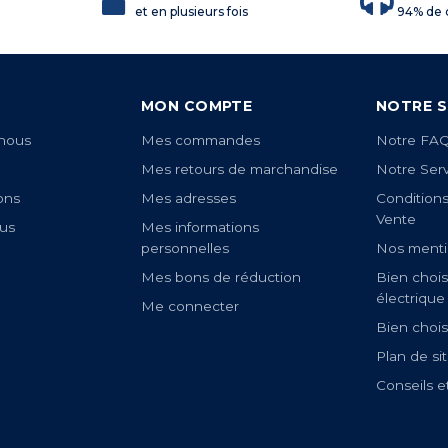
et en plusieurs fois
94% de c
MON COMPTE
NOTRE S
nous
Mes commandes
Notre FA
Mes retours de marchandise
Notre Ser
ons
Mes adresses
Condition
Vente
us
Mes informations
personnelles
Nos menti
Mes bons de réduction
Bien chois
électrique
Me connecter
Bien chois
Plan de si
Conseils e