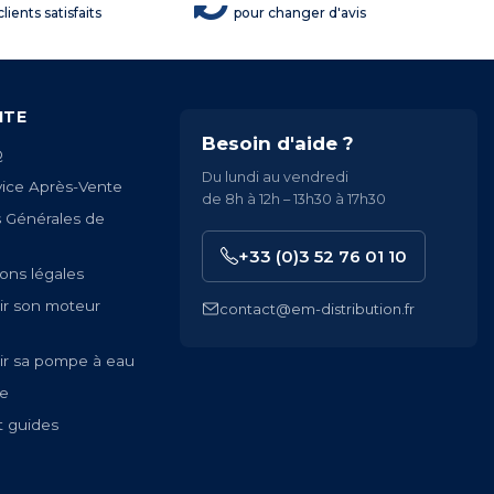
lients satisfaits
pour changer d'avis
ITE
Besoin d'aide ?
Q
Du lundi au vendredi
vice Après-Vente
de 8h à 12h – 13h30 à 17h30
s Générales de
+33 (0)3 52 76 01 10
ons légales
ir son moteur
contact@em-distribution.fr
ir sa pompe à eau
te
t guides