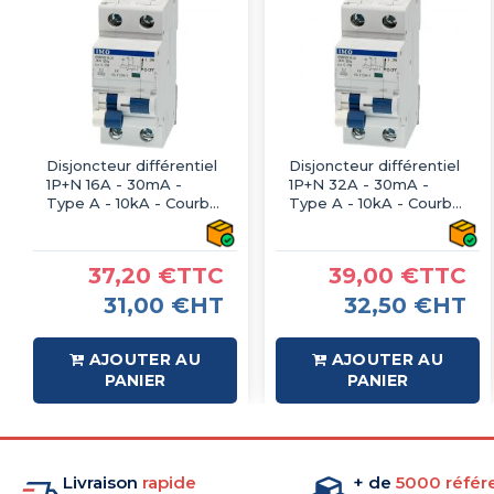
Disjoncteur différentiel
Disjoncteur différentiel
1P+N 16A - 30mA -
1P+N 32A - 30mA -
Type A - 10kA - Courbe
Type A - 10kA - Courbe
C - 2 modules - IMO
C - 2 modules - IMO
37,20 €TTC
39,00 €TTC
31,00 €HT
32,50 €HT
AJOUTER AU
AJOUTER AU
PANIER
PANIER
Livraison
rapide
+ de
5000 référ