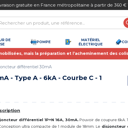
Paiement sécurisé
UR DE
MATÉRIEL
POMPE
CO
SSE
ÉLECTRIQUE
 mobilisées, mais la préparation et l’acheminement des coli
joncteur différentiel 30mA
A - Type A - 6kA - Courbe C - 1
scription
joncteur différentiel 1P+N 16A, 30mA.
Pouvoir de coupure 6kA. 
Conception ultra compacte de 1 module de 18mm. Le
disjoncteur