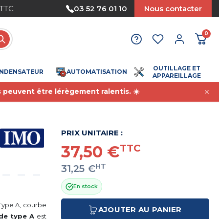
Nous acceptons le paiement par mandat
03 52 76 01 10
Nous contacter
0
OUTILLAGE ET
NDENSATEUR
AUTOMATISATION
APPAREILLAGE
s peuvent être lérègement ralentis. ☀️
PRIX UNITAIRE :
37,50 €
TTC
HT
31,25 €
En stock
Type A, courbe
AJOUTER AU PANIER
 de type A
est