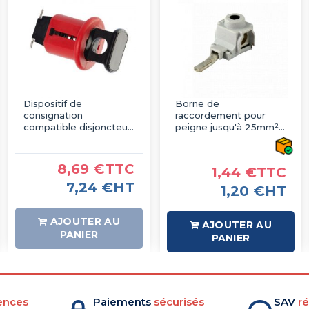
Dispositif de
Borne de
consignation
raccordement pour
compatible disjoncteur
peigne jusqu'à 25mm² -
B4/B6/B10 - IMO
IMO
(cadenas non fourni)
8,69 €TTC
1,44 €TTC
7,24 €HT
1,20 €HT
AJOUTER AU
AJOUTER AU
PANIER
PANIER
ences
Paiements
sécurisés
SAV
ré