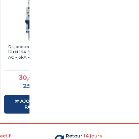
Disjoncteur différentiel
Disjoncteur différentiel
1P+N 16A 30mA - Type
1P+N 10A 30mA - Type
AC - 6kA - Courbe C - 1
AC - 6kA - Courbe C - 1
module - IMO
module - IMO
30,00 €TTC
30,00 €TTC
25,00 €HT
25,00 €HT
AJOUTER AU
AJOUTER AU
PANIER
PANIER
actif
Retour
14 jours