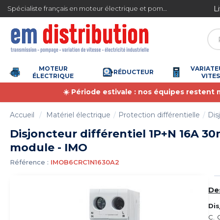
Gestion des cookies
ite en France métropolitaine à partir de 360 € TTC
Spécialiste français en moteur électrique et pompe à eau
MOTEUR
VARIATE
RÉDUCTEUR
ÉLECTRIQUE
VITE
☀️ Période estivale : nos équipes restent
Accueil
Matériel électrique
Protection différentielle
Dis
Disjoncteur différentiel 1P+N 16A 30m
module - IMO
Référence :
IMOB6CRC1N1630A2
De
Dis
C. 