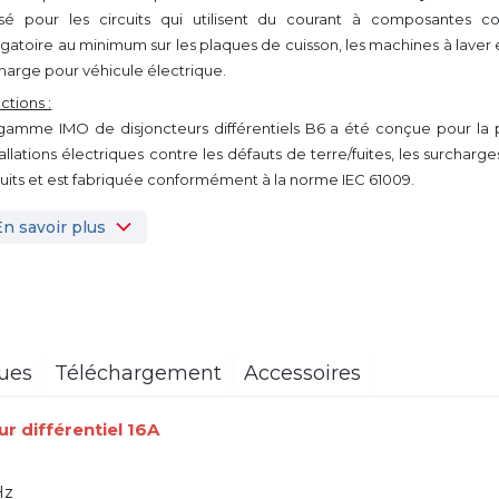
lisé pour les circuits qui utilisent du courant à composantes con
igatoire au minimum sur les plaques de cuisson, les machines à laver e
harge pour véhicule électrique.
ctions :
gamme IMO de disjoncteurs différentiels B6 a été conçue pour la 
tallations électriques contre les défauts de terre/fuites, les surcharge
cuits et est fabriquée conformément à la norme IEC 61009.
En savoir plus
ques
Téléchargement
Accessoires
r différentiel
16A
Hz