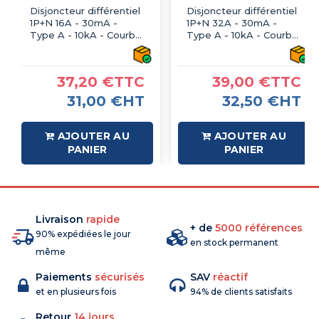
Disjoncteur différentiel
Disjoncteur différentiel
1P+N 16A - 30mA -
1P+N 32A - 30mA -
Type A - 10kA - Courbe
Type A - 10kA - Courbe
C - 2 modules - IMO
C - 2 modules - IMO
37,20 €TTC
39,00 €TTC
31,00 €HT
32,50 €HT
AJOUTER AU
AJOUTER AU
PANIER
PANIER
Livraison
rapide
+ de
5000 références
90% expédiées le jour
en stock permanent
même
Paiements
sécurisés
SAV
réactif
et en plusieurs fois
94% de clients satisfaits
Retour
14 jours