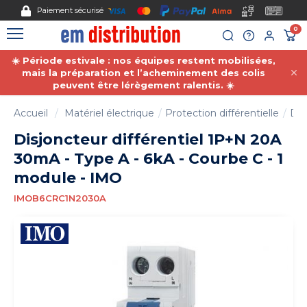
Gestion des cookies
Paiement sécurisé
0
☀️ Période estivale : nos équipes restent mobilisées,
mais la préparation et l’acheminement des colis
peuvent être lérègement ralentis. ☀️
Accueil
Matériel électrique
Protection différentielle
Dis
Disjoncteur différentiel 1P+N 20A
30mA - Type A - 6kA - Courbe C - 1
module - IMO
IMOB6CRC1N2030A