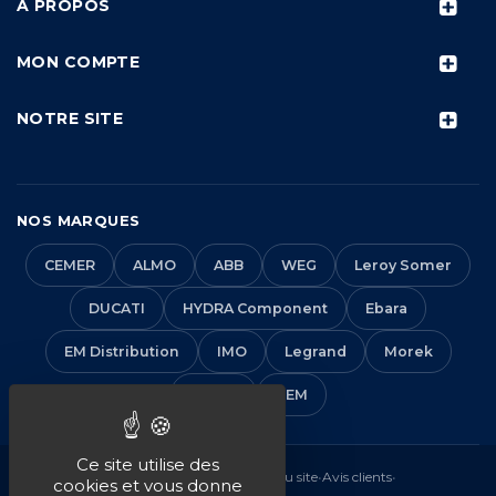
À PROPOS
MON COMPTE
NOTRE SITE
NOS MARQUES
CEMER
ALMO
ABB
WEG
Leroy Somer
DUCATI
HYDRA Component
Ebara
EM Distribution
IMO
Legrand
Morek
Solera
VEM
Ce site utilise des
Mentions légales
•
CGV
•
Plan du site
•
Avis clients
•
cookies et vous donne