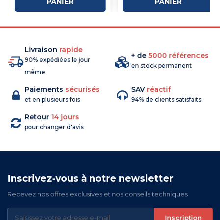
PANIER
PANIER
Livraison
rapide
+ de
5000 références
90% expédiées le jour
en stock permanent
même
Paiements
sécurisés
SAV
réactif
et en plusieurs fois
94% de clients satisfaits
Retour
14 jours
pour changer d'avis
Inscrivez-vous à notre newsletter
Recevez nos offres exclusives et nos conseils techniques
Inscription