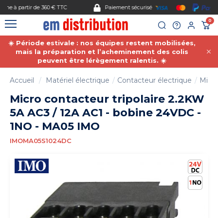
Gestion des cookies
Paiement sécurisé
0
☀️ Période estivale : nos équipes restent mobilisées,
mais la préparation et l’acheminement des colis
peuvent être lérègement ralentis. ☀️
Accueil
Matériel électrique
Contacteur électrique
Micro
Micro contacteur tripolaire 2.2KW
5A AC3 / 12A AC1 - bobine 24VDC -
1NO - MA05 IMO
IMOMA05S1024DC