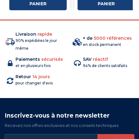
PANIER
PANIER
Livraison
rapide
+ de
5000 références
90% expédiées le jour
en stock permanent
même
Paiements
sécurisés
SAV
réactif
et en plusieurs fois
94% de clients satisfaits
Retour
14 jours
pour changer d'avis
Inscrivez-vous à notre newsletter
Recevez nos offres exclusives et nos conseils techniques