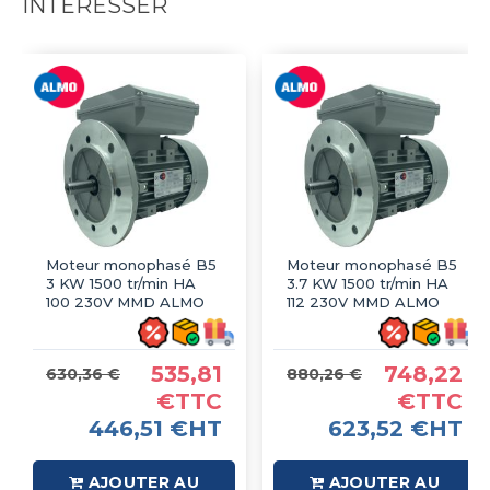
INTÉRESSER
Moteur monophasé B5
Moteur monophasé B5
3 KW 1500 tr/min HA
3.7 KW 1500 tr/min HA
100 230V MMD ALMO
112 230V MMD ALMO
535,81
748,22
630,36 €
880,26 €
€TTC
€TTC
446,51 €HT
623,52 €HT
AJOUTER AU
AJOUTER AU