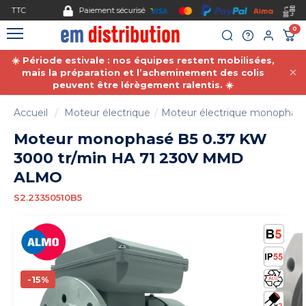
Gestion des cookies
Paiement sécurisé
0
☀️ Période estivale : nos équipes restent mobilisées,
mais la préparation et l’acheminement des colis
peuvent être lérègement ralentis. ☀️
Accueil
Moteur électrique
Moteur électrique monophas
Moteur monophasé B5 0.37 KW
3000 tr/min HA 71 230V MMD
ALMO
S2.23350510B5
-15%