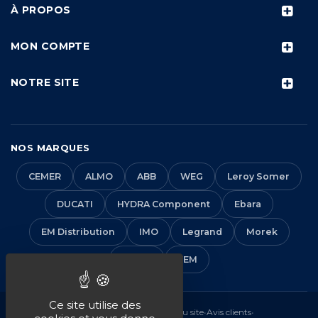
À PROPOS
MON COMPTE
NOTRE SITE
NOS MARQUES
CEMER
ALMO
ABB
WEG
Leroy Somer
DUCATI
HYDRA Component
Ebara
EM Distribution
IMO
Legrand
Morek
Solera
VEM
Ce site utilise des
Mentions légales
•
CGV
•
Plan du site
•
Avis clients
•