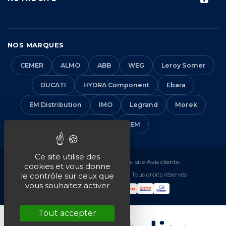
NOS MARQUES
CEMER
ALMO
ABB
WEG
Leroy Somer
DUCATI
HYDRA Component
Ebara
EM Distribution
IMO
Legrand
Morek
Solera
VEM
Ce site utilise des
Mentions légales
•
CGV
•
Plan du site
•
Avis clients
•
cookies et vous donne
© 2016-2026 EM Distribution - Tous droits réservés
le contrôle sur ceux que
vous souhaitez activer
Tout accepter