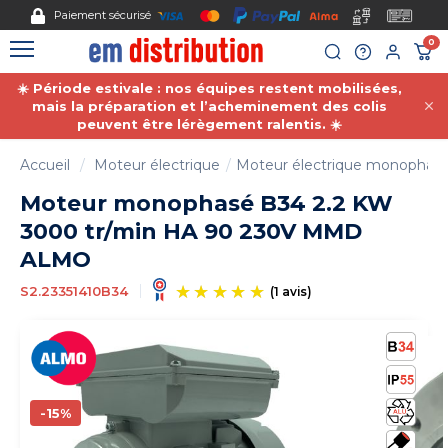
Gestion des cookies
Paiement sécurisé
0
☀️ Période estivale : nos équipes restent mobilisées,
mais la préparation et l’acheminement des colis
peuvent être lérègement ralentis. ☀️
Accueil
Moteur électrique
Moteur électrique monophas
Moteur monophasé B34 2.2 KW
3000 tr/min HA 90 230V MMD
ALMO
S2.23351410B34
(1 avis)
-15%