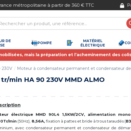
Paiement sécurisé
UR DE
MATÉRIEL
POMPE
CO
SSE
ÉLECTRIQUE
 mobilisées, mais la préparation et l’acheminement des coli
é 230V
Moteur à condensateur permanent et condensateur d
 tr/min HA 90 230V MMD ALMO
scription
teur électrique MMD 90L4 1,5KW/2CV, alimentation mon
20Tr/min
(50Hz),
8,56A,
fixation à pattes et bride à trous taraudés (
B
minium, avec condensateur permanent et condensateur de démar