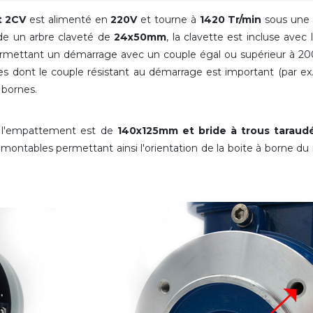
t 2CV
est alimenté en
220V
et tourne à
1420 Tr/min
sous une 
e un arbre claveté de
24x50mm
,
la clavette est incluse avec
ermettant un démarrage avec un couple égal ou supérieur à 2
es dont le couple résistant au démarrage est important (par ex.
 bornes.
t l'empattement est de
140x125mm et bride à trous taraud
émontables permettant ainsi l'orientation de la boite à borne d