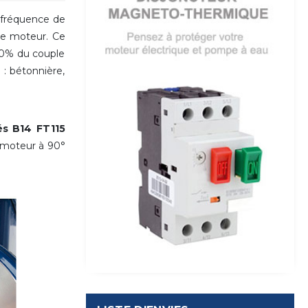
fréquence de
 le moteur. Ce
00% du couple
 : bétonnière,
és B14 FT115
u moteur
à 90°