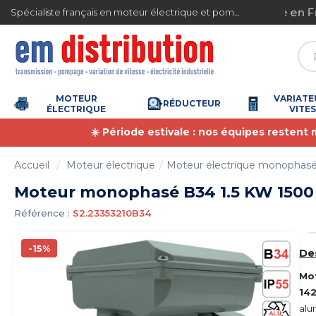
Gestion des cookies
ite en France métropolitaine à partir de 360 € TTC
Spécialiste français en moteur électrique et pompe à eau
MOTEUR
VARIATE
RÉDUCTEUR
ÉLECTRIQUE
VITE
☀️ Période estivale : nos équipes restent
Accueil
Moteur électrique
Moteur électrique monophas
Moteur monophasé B34 1.5 KW 1500
Référence :
S2.23353210B34
-15%
De
Mo
14
alu