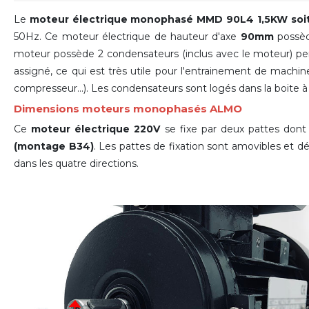
Le
moteur électrique monophasé MMD 90L4 1,5KW soi
50Hz. Ce moteur électrique de hauteur d'axe
90mm
possèd
moteur possède 2 condensateurs (inclus avec le moteur) p
assigné, ce qui est très utile pour l'entrainement de machin
compresseur...). Les condensateurs sont logés dans la boite à
Dimensions moteurs monophasés ALMO
Ce
moteur électrique 220V
se fixe par deux pattes don
(montage B34)
. Les pattes de fixation sont amovibles et d
dans les quatre directions
.