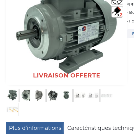
app
- B
- F
LIVRAISON OFFERTE
Plus d’informations
Caractéristiques techni