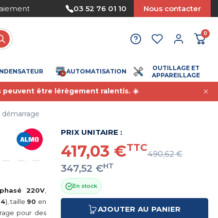
Nous acceptons le paiement par mandat
03 52 76 01 10
Nous contacter
0
OUTILLAGE ET
NDENSATEUR
AUTOMATISATION
APPAREILLAGE
s peuvent être lérègement ralentis. ☀️
e démarrage
PRIX UNITAIRE :
417,03 €
TTC
490,62 €
HT
347,52 €
En stock
ophasé 220V
,
34
), taille
90
en
AJOUTER AU PANIER
rage pour des