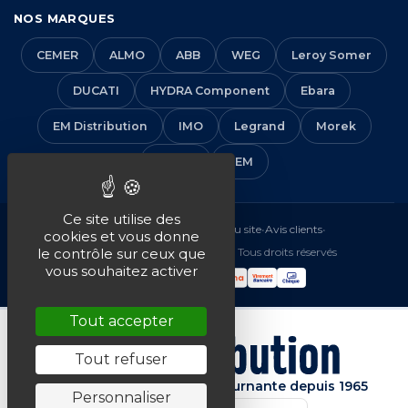
NOS MARQUES
CEMER
ALMO
ABB
WEG
Leroy Somer
DUCATI
HYDRA Component
Ebara
EM Distribution
IMO
Legrand
Morek
Solera
VEM
Ce site utilise des
Mentions légales
•
CGV
•
Plan du site
•
Avis clients
•
cookies et vous donne
© 2016-2026 EM Distribution - Tous droits réservés
le contrôle sur ceux que
vous souhaitez activer
Tout accepter
Tout refuser
Spécialiste de la machine tournante depuis 1965
Personnaliser