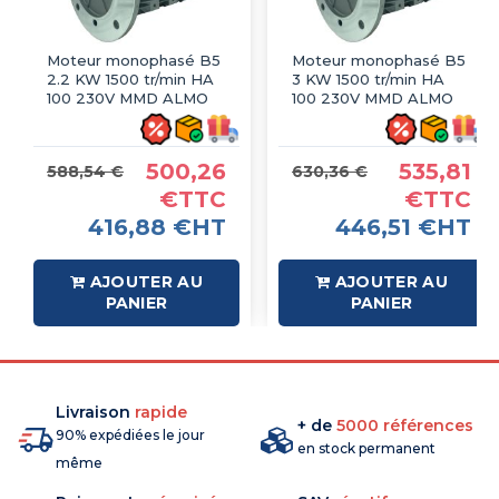
Moteur monophasé B5
Moteur monophasé B5
2.2 KW 1500 tr/min HA
3 KW 1500 tr/min HA
100 230V MMD ALMO
100 230V MMD ALMO
500,26
535,81
588,54 €
630,36 €
€TTC
€TTC
416,88 €HT
446,51 €HT
AJOUTER AU
AJOUTER AU
PANIER
PANIER
Livraison
rapide
+ de
5000 références
90% expédiées le jour
en stock permanent
même