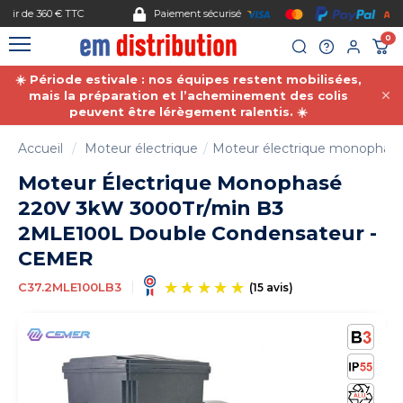
Gestion des cookies
Paiement sécurisé
0
☀️ Période estivale : nos équipes restent mobilisées,
mais la préparation et l’acheminement des colis
peuvent être lérègement ralentis. ☀️
Accueil
Moteur électrique
Moteur électrique monophas
Moteur Électrique Monophasé
220V 3kW 3000Tr/min B3
2MLE100L Double Condensateur -
CEMER
C37.2MLE100LB3
(15 avis)