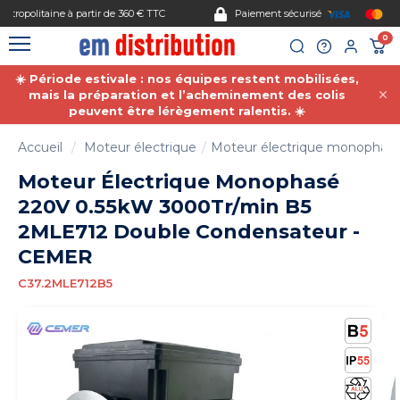
Gestion des cookies
Paiement sécurisé
0
☀️ Période estivale : nos équipes restent mobilisées,
mais la préparation et l’acheminement des colis
peuvent être lérègement ralentis. ☀️
Accueil
Moteur électrique
Moteur électrique monophas
Moteur Électrique Monophasé
220V 0.55kW 3000Tr/min B5
2MLE712 Double Condensateur -
CEMER
C37.2MLE712B5