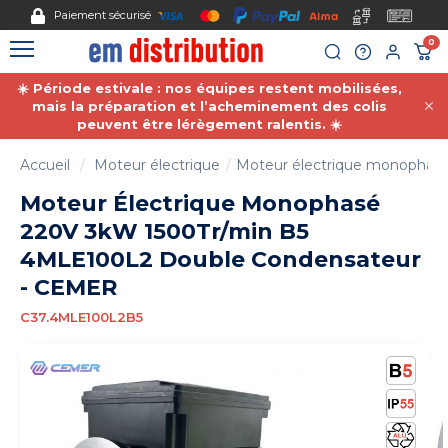
Gestion des cookies
Paiement sécurisé
0
☀️ Période estivale : nos équipes restent mobilisées,
mais la préparation et l’acheminement des colis
peuvent être lérègement ralentis. ☀️
Accueil
Moteur électrique
Moteur électrique monophas
Moteur Électrique Monophasé
220V 3kW 1500Tr/min B5
4MLE100L2 Double Condensateur
- CEMER
C37.4MLE100L2B5