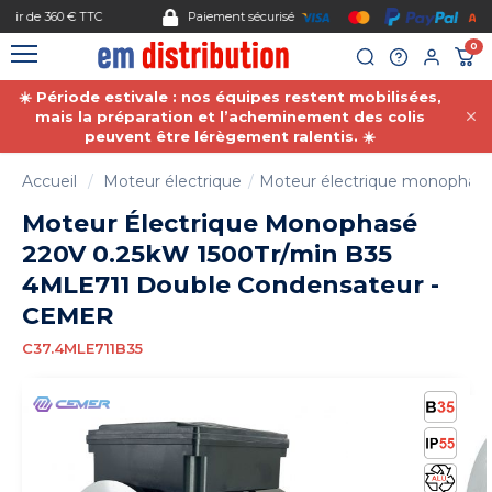
Gestion des cookies
Paiement sécurisé
0
☀️ Période estivale : nos équipes restent mobilisées,
mais la préparation et l’acheminement des colis
peuvent être lérègement ralentis. ☀️
Accueil
Moteur électrique
Moteur électrique monophas
Moteur Électrique Monophasé
220V 0.25kW 1500Tr/min B35
4MLE711 Double Condensateur -
CEMER
C37.4MLE711B35