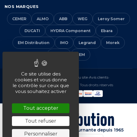
NOS MARQUES
CEMER
ALMO
ABB
WEG
Leroy Somer
DUCATI
HYDRA Component
Ebara
EM Distribution
IMO
Legrand
Morek
Solera
VEM
Ce site utilise des
Mentions légales
•
CGV
•
Plan du site
•
Avis clients
•
cookies et vous donne
© 2016-2026 EM Distribution - Tous droits réservés
le contrôle sur ceux que
vous souhaitez activer
Tout accepter
Tout refuser
Spécialiste de la machine tournante depuis 1965
Personnaliser