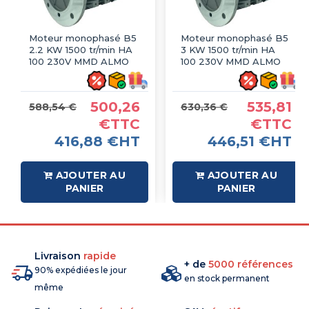
Moteur monophasé B5
Moteur monophasé B5
2.2 KW 1500 tr/min HA
3 KW 1500 tr/min HA
100 230V MMD ALMO
100 230V MMD ALMO
500,26
535,81
588,54 €
630,36 €
€TTC
€TTC
416,88 €HT
446,51 €HT
AJOUTER AU
AJOUTER AU
PANIER
PANIER
Livraison
rapide
+ de
5000 références
90% expédiées le jour
en stock permanent
même