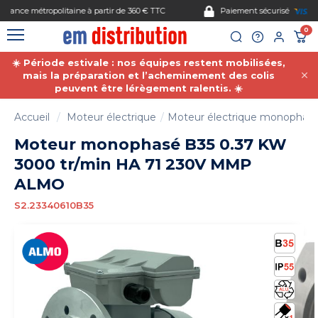
Gestion des cookies
Paiement sécurisé
0
☀️ Période estivale : nos équipes restent mobilisées,
mais la préparation et l’acheminement des colis
peuvent être lérègement ralentis. ☀️
Accueil
Moteur électrique
Moteur électrique monophas
Moteur monophasé B35 0.37 KW
3000 tr/min HA 71 230V MMP
ALMO
S2.23340610B35