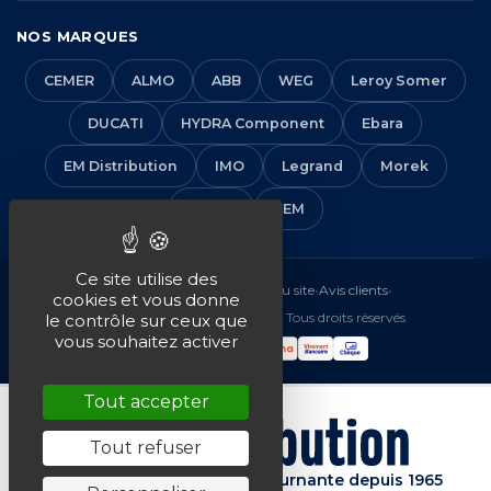
NOS MARQUES
CEMER
ALMO
ABB
WEG
Leroy Somer
DUCATI
HYDRA Component
Ebara
EM Distribution
IMO
Legrand
Morek
Solera
VEM
Ce site utilise des
Mentions légales
•
CGV
•
Plan du site
•
Avis clients
•
cookies et vous donne
© 2016-2026 EM Distribution - Tous droits réservés
le contrôle sur ceux que
vous souhaitez activer
Tout accepter
Tout refuser
Spécialiste de la machine tournante depuis 1965