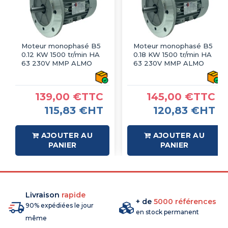
Moteur monophasé B5
Moteur monophasé B5
0.12 KW 1500 tr/min HA
0.18 KW 1500 tr/min HA
63 230V MMP ALMO
63 230V MMP ALMO
139,00 €TTC
145,00 €TTC
115,83 €HT
120,83 €HT
AJOUTER AU
AJOUTER AU
PANIER
PANIER
Livraison
rapide
+ de
5000 références
90% expédiées le jour
en stock permanent
même