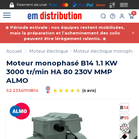
Gestion des cookies
Paiement sécurisé
0
☀️ Période estivale : nos équipes restent mobilisées,
mais la préparation et l’acheminement des colis
peuvent être lérègement ralentis. ☀️
Accueil
Moteur électrique
Moteur électrique monophas
Moteur monophasé B14 1.1 KW
3000 tr/min HA 80 230V MMP
ALMO
S2.23341110B14
(4 avis)