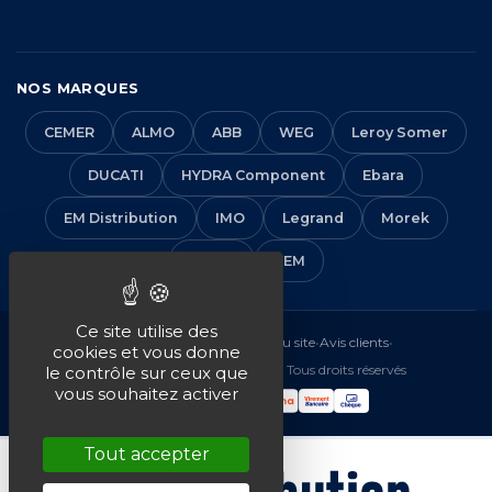
NOS MARQUES
CEMER
ALMO
ABB
WEG
Leroy Somer
DUCATI
HYDRA Component
Ebara
EM Distribution
IMO
Legrand
Morek
Solera
VEM
Ce site utilise des
Mentions légales
•
CGV
•
Plan du site
•
Avis clients
•
cookies et vous donne
© 2016-2026 EM Distribution - Tous droits réservés
le contrôle sur ceux que
vous souhaitez activer
Tout accepter