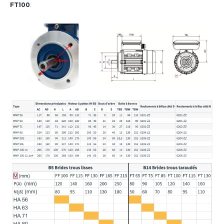
FT100
.