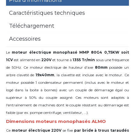
Plus d’informations
Caractéristiques techniques
Téléchargement
Accessoires
Le
moteur électrique monophasé MMP 80G4 0,75KW soit
1CV
est alimenté en
220V
et tourne à
1355 Tr/min
sous une fréquence
de 50Hz. Ce moteur électrique de hauteur d'axe
80mm
possède un
arbre claveté de
19x40mm
,
la clavette est incluse avec le moteur. Ce
moteur possède 1 condensateur permanent (inclus avec le moteur et
logé dans la boite à bornes) avec un couple de démarrage égal ou
supérieur à 50% du couple assigné. Ces moteurs sont adaptés à
l'entraînement de machines dont le couple résistant au démarrage est
faible (par ex. pompe centrifuge, ventilateur, ...).
Dimensions moteurs monophasés ALMO
Ce
moteur électrique 220V
se fixe
par bride à trous taraudés