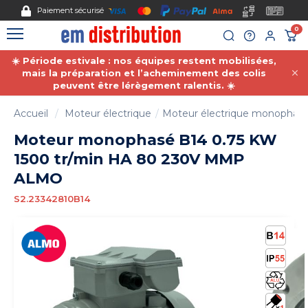
Gestion des cookies
Paiement sécurisé
0
☀️ Période estivale : nos équipes restent mobilisées,
mais la préparation et l’acheminement des colis
peuvent être lérègement ralentis. ☀️
Accueil
Moteur électrique
Moteur électrique monophas
Moteur monophasé B14 0.75 KW
1500 tr/min HA 80 230V MMP
ALMO
S2.23342810B14