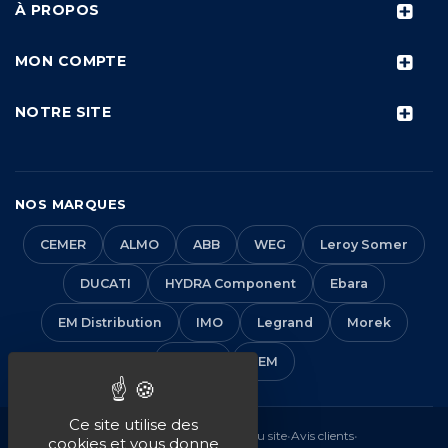
À PROPOS
MON COMPTE
NOTRE SITE
NOS MARQUES
CEMER
ALMO
ABB
WEG
Leroy Somer
DUCATI
HYDRA Component
Ebara
EM Distribution
IMO
Legrand
Morek
Solera
VEM
Ce site utilise des
Mentions légales
•
CGV
•
Plan du site
•
Avis clients
•
cookies et vous donne