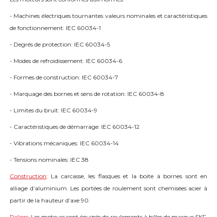
- Machines électriques tournantes valeurs nominales et caractéristiques
de fonctionnement: IEC 60034-1
- Degrés de protection: IEC 60034-5
- Modes de refroidissement: IEC 60034-6
- Formes de construction: IEC 60034-7
- Marquage des bornes et sens de rotation: IEC 60034-8
- Limites du bruit: IEC 60034-9
- Caractéristiques de démarrage: IEC 60034-12
- Vibrations mécaniques: IEC 60034-14
- Tensions nominales: IEC 38
Construction
:
La carcasse, les flasques et la boite à bornes sont en
alliage d’aluminium. Les portées de roulement sont chemisées acier à
partir de la hauteur d’axe 90.
Paliers
:
Les moteurs sont équipés de roulements à billes de marque SKF,