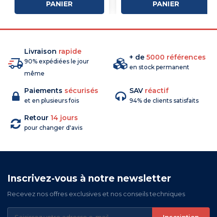
PANIER
PANIER
Livraison
rapide
+ de
5000 références
90% expédiées le jour
en stock permanent
même
Paiements
sécurisés
SAV
réactif
et en plusieurs fois
94% de clients satisfaits
Retour
14 jours
pour changer d'avis
Inscrivez-vous à notre newsletter
Recevez nos offres exclusives et nos conseils techniques
Inscription