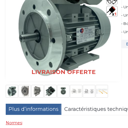
- U
- U
- B
- U
LIVRAISON OFFERTE
Plus d’informations
Caractéristiques techni
Normes
: