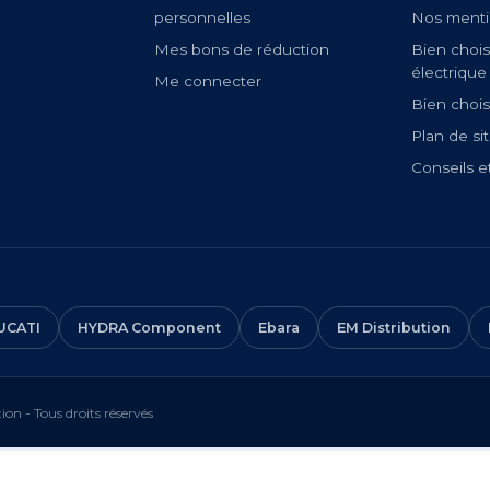
personnelles
Nos menti
Mes bons de réduction
Bien chois
électrique
Me connecter
Bien chois
Plan de si
Conseils e
UCATI
HYDRA Component
Ebara
EM Distribution
on - Tous droits réservés