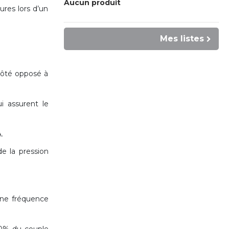
Aucun produit
res lors d’un
Mes listes
côté opposé à
i assurent le
.
e la pression
 une fréquence
0% du couple