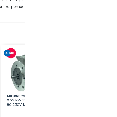
par ex. pompe
Moteur monophasé B5
Moteur monophasé B5
0.55 KW 1500 tr/min HA
0.75 KW 1500 tr/min HA
80 230V MMP ALMO
80 230V MMP ALMO