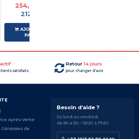
254,70 €TTC
263,38 €TTC
212,25 €HT
219,48 €HT
AJOUTER AU
AJOUTER AU
PANIER
PANIER
actif
Retour
14 jours
lients satisfaits
pour changer d'avis
ITE
Besoin d'aide ?
Q
Du lundi au vendredi
vice Après-Vente
de 8h à 12h – 13h30 à 17h30
s Générales de