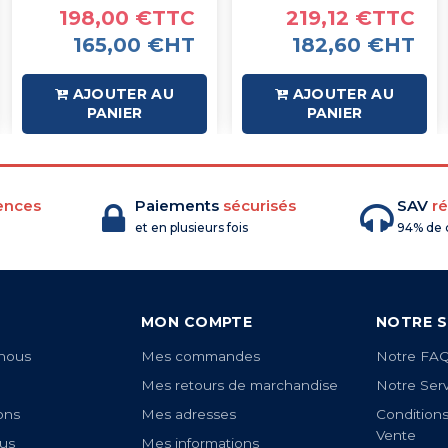
198,00 €TTC
219,12 €TTC
165,00 €HT
182,60 €HT
AJOUTER AU
AJOUTER AU
PANIER
PANIER
ences
Paiements
sécurisés
SAV
ré
et en plusieurs fois
94% de c
MON COMPTE
NOTRE S
nous
Mes commandes
Notre FA
Mes retours de marchandise
Notre Ser
ons
Mes adresses
Condition
Vente
us
Mes informations