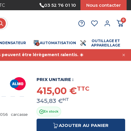
Nous acceptons le paiement par mandat
03 52 76 01 10
Nous contacter
0
OUTILLAGE ET
NDENSATEUR
AUTOMATISATION
APPAREILLAGE
s peuvent être lérègement ralentis. ☀️
PRIX UNITAIRE :
415,00 €
TTC
HT
345,83 €
En stock
0S6 carcasse
AJOUTER AU PANIER