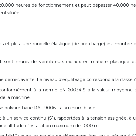
e 20.000 heures de fonctionnement et peut dépasser 40.000 heu
entraînée.
.
s et plus. Une rondelle élastique (de pré-charge) est montée 
 sont munis de ventilateurs radiaux en matière plastique qu
demi-clavette. Le niveau d’équilibrage correspond à la classe A
 conformément à la norme EN 60034-9 à la valeur moyenne d
de la machine.
se polyuréthane RAL 9006 – aluminium blanc.
à un service continu (S1), rapportées à la tension assignée, à
e altitude d’installation maximum de 1000 m.
ce MMP) avec un couple de démarrage égal ou supérieur à 5