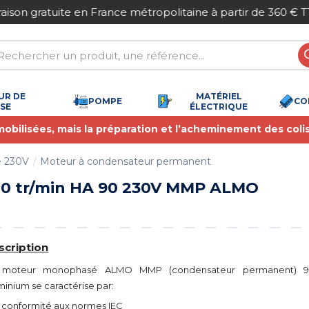
Paiement sécurisé
UR DE
MATÉRIEL
POMPE
CO
SSE
ÉLECTRIQUE
 mobilisées, mais la préparation et l’acheminement des coli
é 230V
Moteur à condensateur permanent
00 tr/min HA 90 230V MMP ALMO
scription
 moteur monophasé ALMO MMP (condensateur permanent) 9
minium se caractérise par:
a conformité aux normes IEC