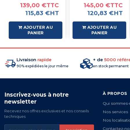
139,00 €TTC
145,00 €TTC
115,83 €HT
120,83 €HT
AJOUTER AU
AJOUTER AU
PANIER
PANIER
Livraison
rapide
+ de
5000 référ
90% expédiées le jour même
en stock permanent
À PROPOS
Inscrivez-vous à notre
newsletter
Qui sommes-
Recevez nos offres exclusives et nos conseils
Nos services
techniques
Nos localisati
Contactez-no