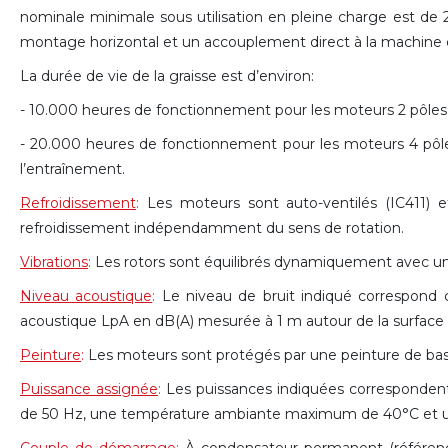
nominale minimale sous utilisation en pleine charge est d
montage horizontal et un accouplement direct à la machine 
La durée de vie de la graisse est d’environ:
- 10.000 heures de fonctionnement pour les moteurs 2 pôles
- 20.000 heures de fonctionnement pour les moteurs 4 pôle
l’entraînement.
Refroidissement
:
Les moteurs sont auto-ventilés (IC411) et
refroidissement indépendamment du sens de rotation.
Vibrations
:
Les rotors sont équilibrés dynamiquement avec une 
Niveau acoustique
:
Le niveau de bruit indiqué correspond
acoustique LpA en dB(A) mesurée à 1 m autour de la surface 
Peinture
:
Les moteurs sont protégés par une peinture de ba
Puissance assignée
:
Les puissances indiquées correspondent 
de 50 Hz, une température ambiante maximum de 40°C et un
Couple de démarrage
:
À condensateur permanent (référen