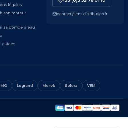
+33 (0)3 52 76 01 10
ons légales
ir son moteur
contact@em-distribution.fr
ir sa pompe à eau
te
t guides
IMO
Legrand
Morek
Solera
VEM