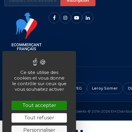
Inscription
Ce site utilise des
NOS MARQUES
cookies et vous donne
le contrôle sur ceux que
CEMER
ALMO
ABB
WEG
Leroy Somer
D
vous souhaitez activer
Tout accepter
Mentions légales
•
CGV
•
Plan du site
•
Avis clients
•
© 2016-2026 EM Distributi
Tout refuser
Personnaliser