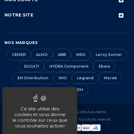
NOTRE SITE
NOS MARQUES
CEMER
ALMO
ABB
WEG
Leroy Somer
DUCATI
HYDRA Component
Ebara
EM Distribution
IMO
Legrand
Morek
Solera
VEM
Ce site utilise des
Mentions légales
•
CGV
•
Plan du site
•
Avis clients
•
cookies et vous donne
© 2016-2026 EM Distribution - Tous droits réservés
le contrôle sur ceux que
vous souhaitez activer