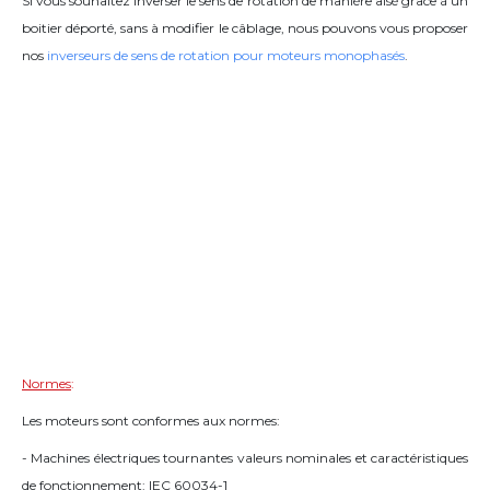
Si vous souhaitez inverser le sens de rotation de manière aisé grâce à un
boitier déporté, sans à modifier le câblage, nous pouvons vous proposer
nos
inverseurs de sens de rotation pour moteurs monophasés
.
Normes
:
Les moteurs sont conformes aux normes:
- Machines électriques tournantes valeurs nominales et caractéristiques
de fonctionnement: IEC 60034-1