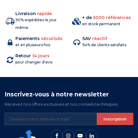
Livraison
rapide
+ de
5000 références
90% expédiées le jour
en stock permanent
même
Paiements
sécurisés
SAV
réactif
et en plusieurs fois
94% de clients satisfaits
Retour
14 jours
pour changer d'avis
Inscrivez-vous à notre newsletter
Recevez nos offres exclusives et nos conseils techniques
Inscription