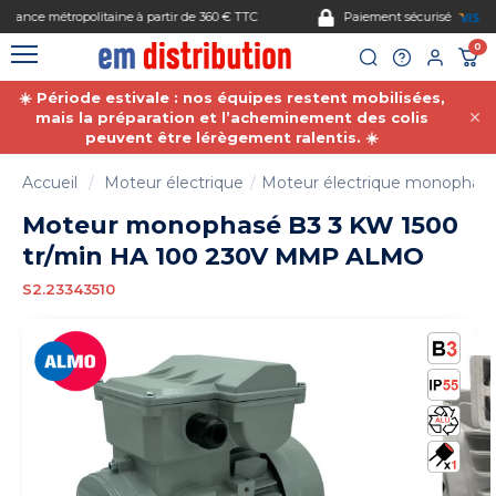
Gestion des cookies
Paiement sécurisé
0
☀️ Période estivale : nos équipes restent mobilisées,
mais la préparation et l’acheminement des colis
peuvent être lérègement ralentis. ☀️
Accueil
Moteur électrique
Moteur électrique monophas
Moteur monophasé B3 3 KW 1500
tr/min HA 100 230V MMP ALMO
S2.23343510