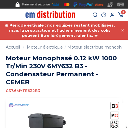
Gestion des cookies
Paiement sécurisé
0
☀️ Période estivale : nos équipes restent mobilisées,
mais la préparation et l’acheminement des colis
peuvent être lérègement ralentis. ☀️
Accueil
Moteur électrique
Moteur électrique monophas
Moteur Monophasé 0.12 kW 1000
Tr/Min 230V 6MY632 B3 -
Condensateur Permanent -
CEMER
C37.6MYTE632B3