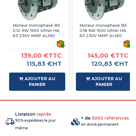
Moteur monophasé B5
Moteur monophasé B5
0.12 KW 1500 tr/min HA
0.18 KW 1500 tr/min HA
63 230V MMP ALMO
63 230V MMP ALMO
139,00 €TTC
145,00 €TTC
115,83 €HT
120,83 €HT
AJOUTER AU
AJOUTER AU
PANIER
PANIER
Livraison
rapide
+ de
5000 références
90% expédiées le jour
en stock permanent
même