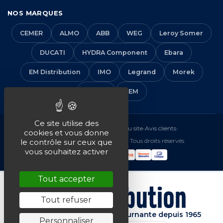
NOS MARQUES
CEMER
ALMO
ABB
WEG
Leroy Somer
DUCATI
HYDRA Component
Ebara
EM Distribution
IMO
Legrand
Morek
Solera
VEM
Ce site utilise des
Mentions légales
•
CGV
•
Plan du site
•
Avis clients
•
cookies et vous donne
© 2016-2026 EM Distribution - Tous droits réservés
le contrôle sur ceux que
vous souhaitez activer
Tout accepter
Tout refuser
Spécialiste de la machine tournante depuis 1965
Personnaliser