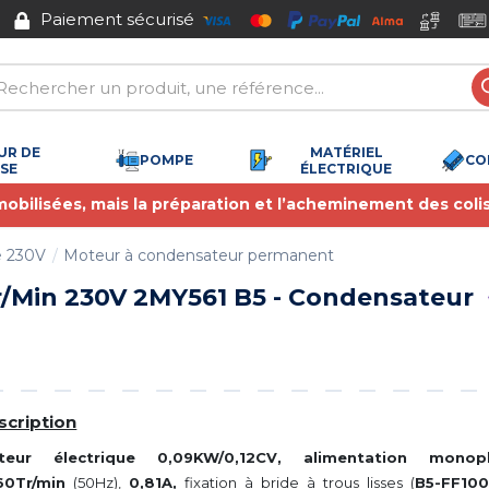
Paiement sécurisé
UR DE
MATÉRIEL
POMPE
CO
SSE
ÉLECTRIQUE
 mobilisées, mais la préparation et l’acheminement des coli
é 230V
Moteur à condensateur permanent
/Min 230V 2MY561 B5 - Condensateur
scription
teur électrique 0,09KW/0,12CV, alimentation mono
60Tr/min
(50Hz),
0,81A,
fixation à bride à trous lisses (
B5-FF10