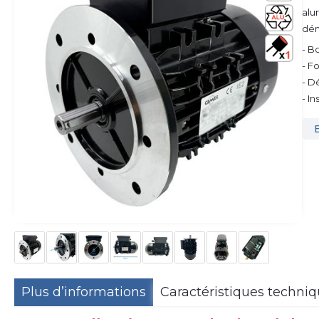
alu
dém
- B
- F
- D
- I
Plus d’informations
Caractéristiques techni