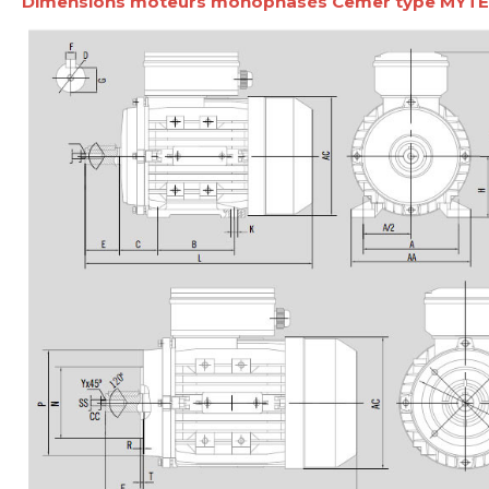
Dimensions moteurs monophasés Cemer type MYTE