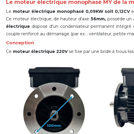
Le moteur électrique monophasé MY de la
Le
moteur électrique monophasé 0,09KW soit 0,12CV
e
Ce moteur électrique, de hauteur d'axe
56mm,
possède un a
électrique
dispose d'un condensateur permanent intégré ce
couple renforcé au démarrage (par ex. : ventilateur, petite mac
Conception
Ce
moteur électrique 220V
se fixe par une bride à trous l