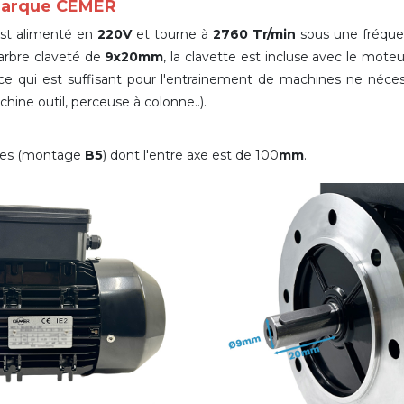
 marque CEMER
st alimenté en
220V
et tourne à
2760 Tr/min
sous une fréque
rbre claveté de
9x20mm
,
la clavette est incluse avec le mote
 qui est suffisant pour l'entrainement de machines ne néces
hine outil, perceuse à colonne..).
isses (montage
B5
) dont l'entre axe est de 100
mm
.