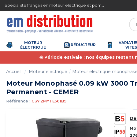
Gestion des cookies
ite en France métropolitaine à partir de 360 € TTC
Spécialiste français en moteur électrique et pompe à eau
MOTEUR
VARIATE
RÉDUCTEUR
ÉLECTRIQUE
VITE
☀️ Période estivale : nos équipes restent
Accueil
Moteur électrique
Moteur électrique monophas
Moteur Monophasé 0.09 kW 3000 Tr
Permanent - CEMER
Référence :
C37.2MYTE561B5
De
Mo
27