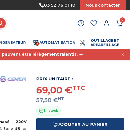
Nous acceptons le paiement par mandat
03 52 76 01 10
Nous contacter
0
OUTILLAGE ET
NDENSATEUR
AUTOMATISATION
APPAREILLAGE
s peuvent être lérègement ralentis. ☀️
PRIX UNITAIRE :
69,00 €
TTC
HT
57,50 €
En stock
phasé 220V
,
AJOUTER AU PANIER
0
), taille
56
en