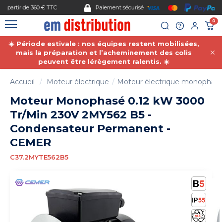
Gestion des cookies
Paiement sécurisé
0
☀️ Période estivale : nos équipes restent mobilisées,
mais la préparation et l’acheminement des colis
peuvent être lérègement ralentis. ☀️
Accueil
Moteur électrique
Moteur électrique monophas
Moteur Monophasé 0.12 kW 3000
Tr/Min 230V 2MY562 B5 -
Condensateur Permanent -
CEMER
C37.2MYTE562B5