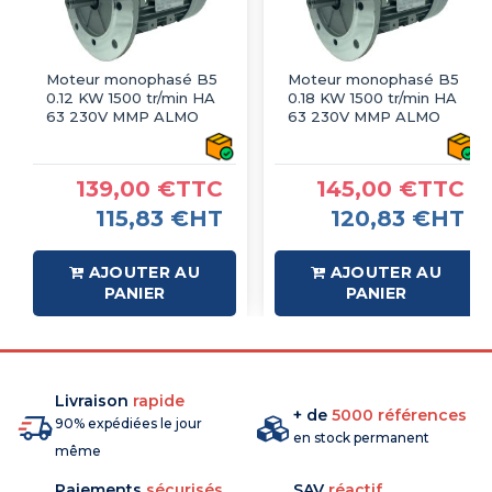
Moteur monophasé B5
Moteur monophasé B5
0.12 KW 1500 tr/min HA
0.18 KW 1500 tr/min HA
63 230V MMP ALMO
63 230V MMP ALMO
139,00 €TTC
145,00 €TTC
115,83 €HT
120,83 €HT
AJOUTER AU
AJOUTER AU
PANIER
PANIER
Livraison
rapide
+ de
5000 références
90% expédiées le jour
en stock permanent
même
Paiements
sécurisés
SAV
réactif