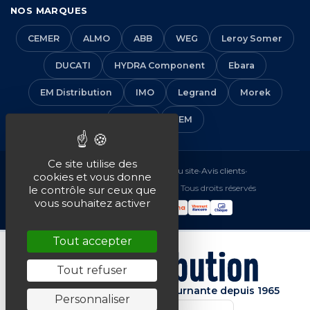
NOS MARQUES
CEMER
ALMO
ABB
WEG
Leroy Somer
DUCATI
HYDRA Component
Ebara
EM Distribution
IMO
Legrand
Morek
Solera
VEM
Ce site utilise des
Mentions légales
•
CGV
•
Plan du site
•
Avis clients
•
cookies et vous donne
© 2016-2026 EM Distribution - Tous droits réservés
le contrôle sur ceux que
vous souhaitez activer
Tout accepter
Tout refuser
Spécialiste de la machine tournante depuis 1965
Personnaliser