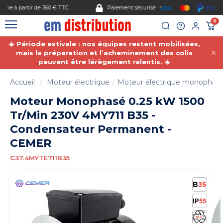
Gestion des cookies
Paiement sécurisé
0
☀️ Période estivale : nos équipes restent mobilisées,
mais la préparation et l’acheminement des colis
peuvent être lérègement ralentis. ☀️
Accueil
Moteur électrique
Moteur électrique monophas
Moteur Monophasé 0.25 kW 1500
Tr/Min 230V 4MY711 B35 -
Condensateur Permanent -
CEMER
C37.4MYTE711B35