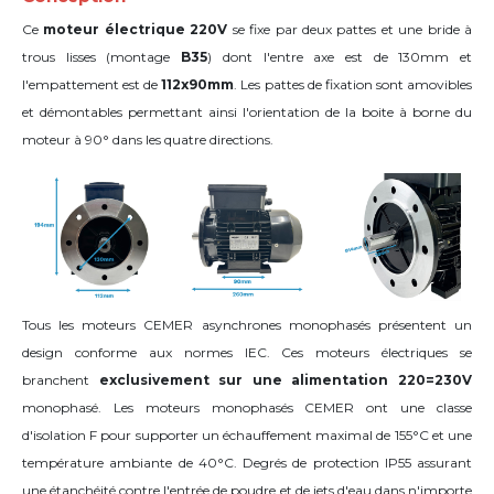
Ce
moteur électrique 220V
se fixe par deux pattes et une bride à
trous lisses (montage
B35
) dont l'entre axe est de 130mm et
l'empattement est de
112x90mm
. Les pattes de fixation sont amovibles
et démontables permettant ainsi l'orientation de la boite à borne du
moteur
à 90°
dans les quatre directions
.
Tous les moteurs CEMER asynchrones monophasés présentent un
design conforme aux normes IEC. Ces moteurs électriques se
branchent
exclusivement sur une alimentation 220=230V
monophasé. Les moteurs monophasés CEMER ont une classe
d'isolation F pour supporter un échauffement maximal de 155°C et une
température ambiante de 40°C. Degrés de protection IP55 assurant
une étanchéité contre l'entrée de poudre et de jets d'eau dans n'importe