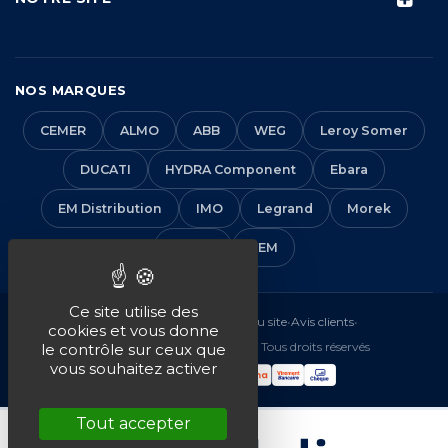
NOS MARQUES
CEMER
ALMO
ABB
WEG
Leroy Somer
DUCATI
HYDRA Component
Ebara
EM Distribution
IMO
Legrand
Morek
Solera
VEM
Ce site utilise des
Mentions légales
•
CGV
•
Plan du site
•
Avis clients
•
cookies et vous donne
© 2016-2026 EM Distribution - Tous droits réservés
le contrôle sur ceux que
vous souhaitez activer
Tout accepter