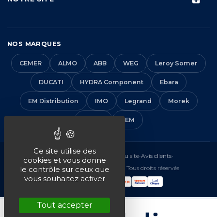
NOS MARQUES
CEMER
ALMO
ABB
WEG
Leroy Somer
DUCATI
HYDRA Component
Ebara
EM Distribution
IMO
Legrand
Morek
Solera
VEM
Ce site utilise des
Mentions légales
•
CGV
•
Plan du site
•
Avis clients
•
cookies et vous donne
© 2016-2026 EM Distribution - Tous droits réservés
le contrôle sur ceux que
vous souhaitez activer
Tout accepter