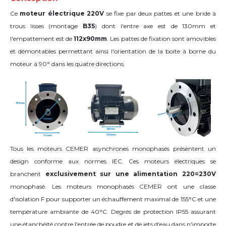
Ce
moteur électrique 220V
se fixe par deux pattes et une bride à
trous lisses (montage
B35
) dont l'entre axe est de 130mm et
l'empattement est de
112x90mm
. Les pattes de fixation sont amovibles
et démontables permettant ainsi l'orientation de la boite à borne du
moteur
à 90°
dans les quatre directions
.
Tous les moteurs CEMER asynchrones monophasés présentent un
design conforme aux normes IEC. Ces moteurs électriques se
branchent
exclusivement sur une alimentation 220=230V
monophasé. Les moteurs monophasés CEMER ont une classe
d'isolation F pour supporter un échauffement maximal de 155°C et une
température ambiante de 40°C. Degrés de protection IP55 assurant
une étanchéité contre l'entrée de poudre et de jets d'eau dans n'importe