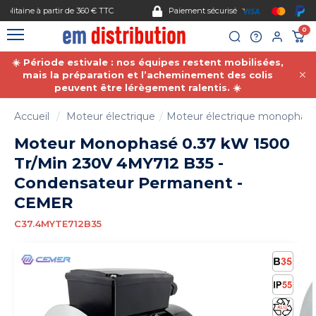
Gestion des cookies
Paiement sécurisé
0
☀️ Période estivale : nos équipes restent mobilisées,
mais la préparation et l’acheminement des colis
peuvent être lérègement ralentis. ☀️
Accueil
Moteur électrique
Moteur électrique monophas
Moteur Monophasé 0.37 kW 1500
Tr/Min 230V 4MY712 B35 -
Condensateur Permanent -
CEMER
C37.4MYTE712B35