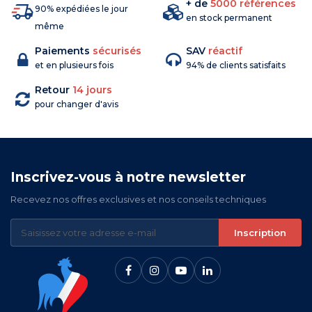
+ de
5000 références
90% expédiées le jour
en stock permanent
même
Paiements
sécurisés
SAV
réactif
et en plusieurs fois
94% de clients satisfaits
Retour
14 jours
pour changer d'avis
Inscrivez-vous à notre newsletter
Recevez nos offres exclusives et nos conseils techniques
Inscription