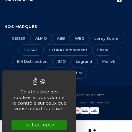
NOS MARQUES
CEMER
ALMO
ABB
WEG
Leroy Somer
DUCATI
HYDRA Component
Ebara
EM Distribution
IMO
Legrand
Morek
Solera
VEM
Ce site utilise des
Mentions légales
•
CGV
•
Plan du site
•
Avis clients
•
cookies et vous donne
© 2016-2026 EM Distribution - Tous droits réservés
le contrôle sur ceux que
vous souhaitez activer
Tout accepter