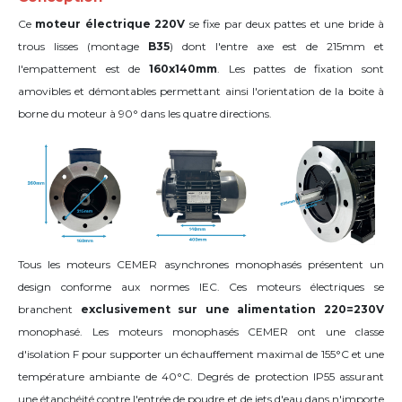
Ce
moteur électrique 220V
se fixe par deux pattes et une bride à
trous lisses (montage
B35
) dont l'entre axe est de 215mm et
l'empattement est de
160x140mm
. Les pattes de fixation sont
amovibles et démontables permettant ainsi l'orientation de la boite à
borne du moteur
à 90°
dans les quatre directions
.
Tous les moteurs CEMER asynchrones monophasés présentent un
design conforme aux normes IEC. Ces moteurs électriques se
branchent
exclusivement sur une alimentation 220=230V
monophasé. Les moteurs monophasés CEMER ont une classe
d'isolation F pour supporter un échauffement maximal de 155°C et une
température ambiante de 40°C. Degrés de protection IP55 assurant
une étanchéité contre l'entrée de poudre et de jets d'eau dans n'importe