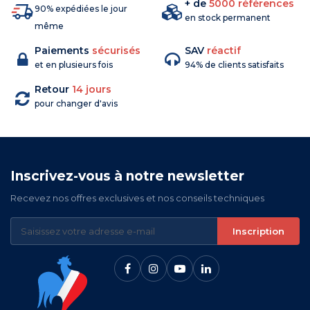
+ de
5000 références
90% expédiées le jour
en stock permanent
même
Paiements
sécurisés
SAV
réactif
et en plusieurs fois
94% de clients satisfaits
Retour
14 jours
pour changer d'avis
Inscrivez-vous à notre newsletter
Recevez nos offres exclusives et nos conseils techniques
Inscription