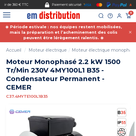
Gestion des cookies
Paiement sécurisé
0
☀️ Période estivale : nos équipes restent mobilisées,
mais la préparation et l’acheminement des colis
peuvent être lérègement ralentis. ☀️
Accueil
Moteur électrique
Moteur électrique monophas
Moteur Monophasé 2.2 kW 1500
Tr/Min 230V 4MY100L1 B35 -
Condensateur Permanent -
CEMER
C37.4MYTE100L1B35