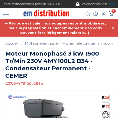
Gestion des cookies
Paiement sécurisé
0
☀️ Période estivale : nos équipes restent mobilisées,
mais la préparation et l’acheminement des colis
peuvent être lérègement ralentis. ☀️
Accueil
Moteur électrique
Moteur électrique monophas
Moteur Monophasé 3 kW 1500
Tr/Min 230V 4MY100L2 B34 -
Condensateur Permanent -
CEMER
C37.4MYTE100L2B34