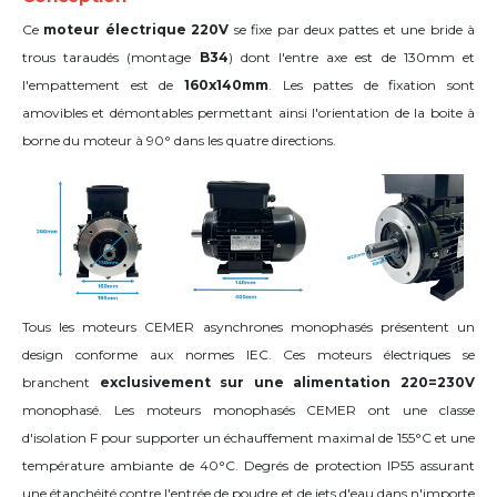
Ce
moteur électrique 220V
se fixe par deux pattes et une bride à
trous taraudés (montage
B34
) dont l'entre axe est de 130mm et
l'empattement est de
160x140mm
. Les pattes de fixation sont
amovibles et démontables permettant ainsi l'orientation de la boite à
borne du moteur
à 90°
dans les quatre directions
.
Tous les moteurs CEMER asynchrones monophasés présentent un
design conforme aux normes IEC. Ces moteurs électriques se
branchent
exclusivement sur une alimentation 220=230V
monophasé. Les moteurs monophasés CEMER ont une classe
d'isolation F pour supporter un échauffement maximal de 155°C et une
température ambiante de 40°C. Degrés de protection IP55 assurant
une étanchéité contre l'entrée de poudre et de jets d'eau dans n'importe