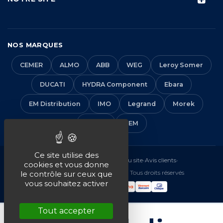
NOS MARQUES
CEMER
ALMO
ABB
WEG
Leroy Somer
DUCATI
HYDRA Component
Ebara
EM Distribution
IMO
Legrand
Morek
Solera
VEM
Ce site utilise des
Mentions légales
•
CGV
•
Plan du site
•
Avis clients
•
cookies et vous donne
© 2016-2026 EM Distribution - Tous droits réservés
le contrôle sur ceux que
vous souhaitez activer
Tout accepter