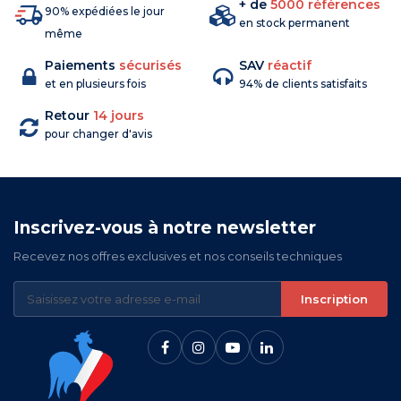
+ de
5000 références
90% expédiées le jour
en stock permanent
même
Paiements
sécurisés
SAV
réactif
et en plusieurs fois
94% de clients satisfaits
Retour
14 jours
pour changer d'avis
Inscrivez-vous à notre newsletter
Recevez nos offres exclusives et nos conseils techniques
Inscription