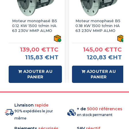
Moteur monophasé B5
Moteur monophasé B5
0.12 KW 1500 tr/min HA
0.18 KW 1500 tr/min HA
63 230V MMP ALMO
63 230V MMP ALMO
139,00 €TTC
145,00 €TTC
115,83 €HT
120,83 €HT
AJOUTER AU
AJOUTER AU
PANIER
PANIER
Livraison
rapide
+ de
5000 références
90% expédiées le jour
en stock permanent
même
Paiements
sécurisés
SAV
réactif