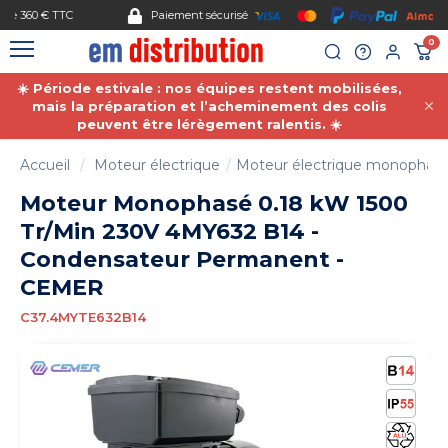
Gestion des cookies
Paiement sécurisé
0
☀️ Période estivale : nos équipes restent mobilisées,
mais la préparation et l’acheminement des colis
peuvent être lérègement ralentis. ☀️
Accueil
Moteur électrique
Moteur électrique monophas
Moteur Monophasé 0.18 kW 1500
Tr/Min 230V 4MY632 B14 -
Condensateur Permanent -
CEMER
C37.4MYTE632B14