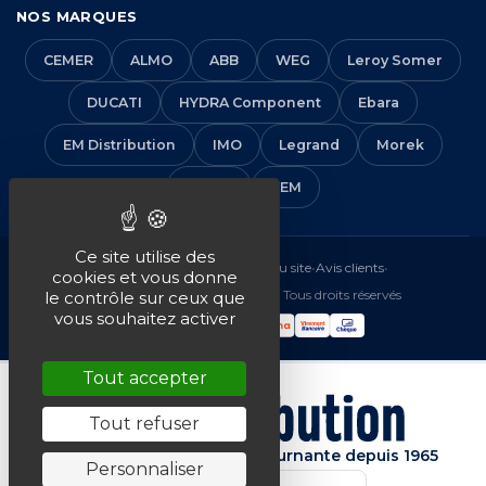
NOS MARQUES
CEMER
ALMO
ABB
WEG
Leroy Somer
DUCATI
HYDRA Component
Ebara
EM Distribution
IMO
Legrand
Morek
Solera
VEM
Ce site utilise des
Mentions légales
•
CGV
•
Plan du site
•
Avis clients
•
cookies et vous donne
© 2016-2026 EM Distribution - Tous droits réservés
le contrôle sur ceux que
vous souhaitez activer
Tout accepter
Tout refuser
Spécialiste de la machine tournante depuis 1965
Personnaliser