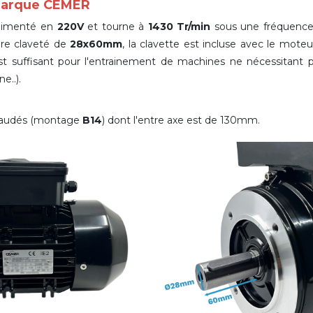
 marque CEMER
limenté en
220V
et tourne à
1430 Tr/min
sous une fréquence
re claveté de
28x60mm
,
la clavette est incluse avec le mote
 suffisant pour l'entrainement de machines ne nécessitant 
e..).
taraudés (montage
B14
) dont l'entre axe est de 130mm.