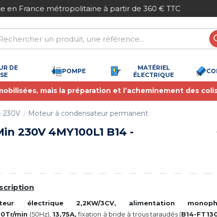
Paiement sécurisé
UR DE
MATÉRIEL
POMPE
CO
SSE
ÉLECTRIQUE
 mobilisées, mais la préparation et l’acheminement des coli
é 230V
Moteur à condensateur permanent
in 230V 4MY100L1 B14 -
scription
teur électrique 2,2KW/3CV, alimentation mono
30Tr/min
(50Hz),
13,75A,
fixation à bride à trous taraudés (
B14-FT13