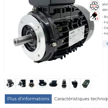
alu
dém
- B
- F
- D
- I
Plus d’informations
Caractéristiques techni