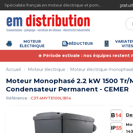
Gestion des cookies
ite en France métropolitaine à partir de 360 € TTC
Spécialiste français en moteur électrique et pompe à eau
MOTEUR
VARIATE
RÉDUCTEUR
ÉLECTRIQUE
VITE
☀️ Période estivale : nos équipes restent
Accueil
Moteur électrique
Moteur électrique monophas
Moteur Monophasé 2.2 kW 1500 Tr/M
Condensateur Permanent - CEMER
Référence :
C37.4MYTE100L1B14
De
Mo
14