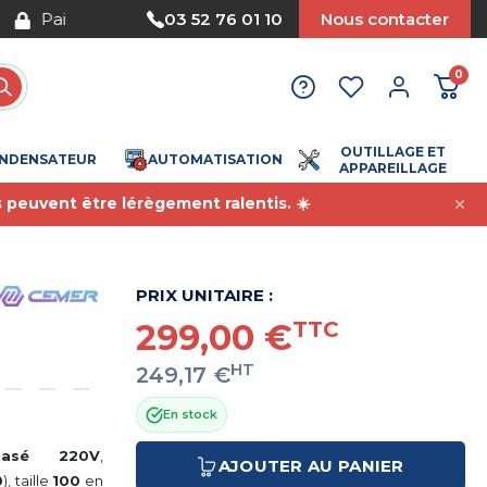
Nous acceptons le paiement par mandat
03 52 76 01 10
Nous contacter
0
OUTILLAGE ET
NDENSATEUR
AUTOMATISATION
APPAREILLAGE
s peuvent être lérègement ralentis. ☀️
PRIX UNITAIRE :
299,00 €
TTC
HT
249,17 €
En stock
phasé 220V
,
AJOUTER AU PANIER
0
), taille
100
en