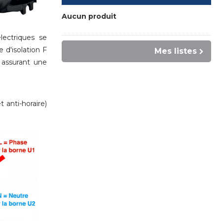
Aucun produit
ectriques se
'isolation F
Mes listes
assurant une
 anti-horaire)