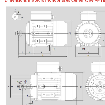
Dimensions moteurs monophasés Cemer type MYTE