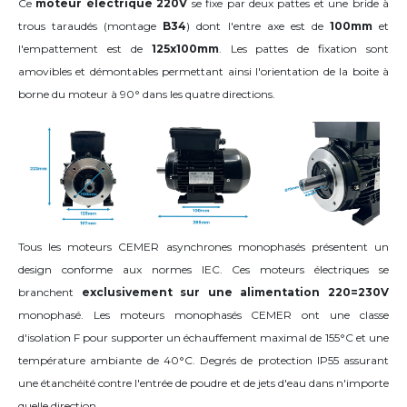
Ce
moteur électrique 220V
se fixe par deux pattes et une bride à
trous taraudés (montage
B34
) dont l'entre axe est de
100mm
et
l'empattement est de
125x100mm
. Les pattes de fixation sont
amovibles et démontables permettant ainsi l'orientation de la boite à
borne du moteur
à 90°
dans les quatre directions
.
Tous les moteurs CEMER asynchrones monophasés présentent un
design conforme aux normes IEC. Ces moteurs électriques se
branchent
exclusivement sur une alimentation 220=230V
monophasé. Les moteurs monophasés CEMER ont une classe
d'isolation F pour supporter un échauffement maximal de 155°C et une
température ambiante de 40°C. Degrés de protection IP55 assurant
une étanchéité contre l'entrée de poudre et de jets d'eau dans n'importe
quelle direction.