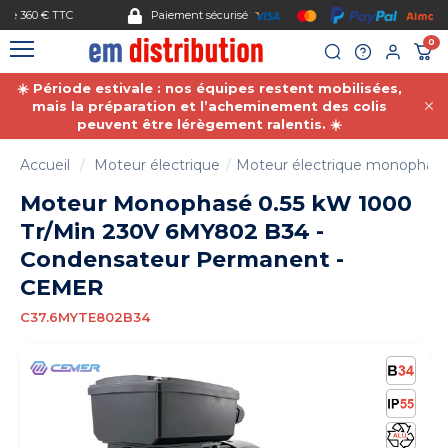
Gestion des cookies
Paiement sécurisé
0
☀️ Période estivale : nos équipes restent mobilisées,
mais la préparation et l’acheminement des colis
peuvent être lérègement ralentis. ☀️
Accueil
Moteur électrique
Moteur électrique monophas
Moteur Monophasé 0.55 kW 1000
Tr/Min 230V 6MY802 B34 -
Condensateur Permanent -
CEMER
C37.6MYTE802B34