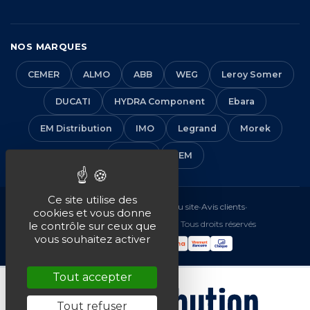
NOS MARQUES
CEMER
ALMO
ABB
WEG
Leroy Somer
DUCATI
HYDRA Component
Ebara
EM Distribution
IMO
Legrand
Morek
Solera
VEM
Ce site utilise des
Mentions légales
•
CGV
•
Plan du site
•
Avis clients
•
cookies et vous donne
© 2016-2026 EM Distribution - Tous droits réservés
le contrôle sur ceux que
vous souhaitez activer
Tout accepter
Tout refuser