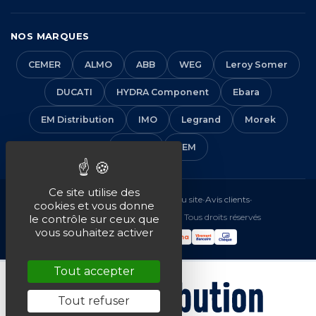
NOS MARQUES
CEMER
ALMO
ABB
WEG
Leroy Somer
DUCATI
HYDRA Component
Ebara
EM Distribution
IMO
Legrand
Morek
Solera
VEM
Ce site utilise des
Mentions légales
•
CGV
•
Plan du site
•
Avis clients
•
cookies et vous donne
© 2016-2026 EM Distribution - Tous droits réservés
le contrôle sur ceux que
vous souhaitez activer
Tout accepter
Tout refuser