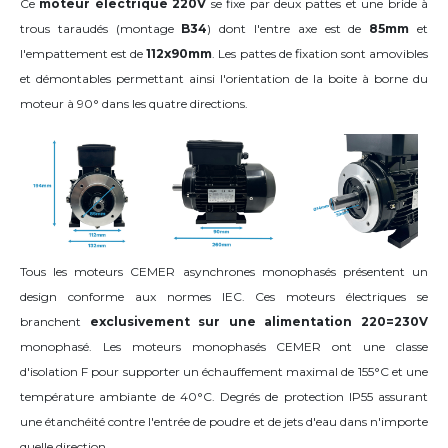
Ce
moteur électrique 220V
se fixe par deux pattes et une bride à
trous taraudés (montage
B34
) dont l'entre axe est de
85mm
et
l'empattement est de
112x90mm
. Les pattes de fixation sont amovibles
et démontables permettant ainsi l'orientation de la boite à borne du
moteur
à 90°
dans les quatre directions
.
Tous les moteurs CEMER asynchrones monophasés présentent un
design conforme aux normes IEC. Ces moteurs électriques se
branchent
exclusivement sur une alimentation 220=230V
monophasé. Les moteurs monophasés CEMER ont une classe
d'isolation F pour supporter un échauffement maximal de 155°C et une
température ambiante de 40°C. Degrés de protection IP55 assurant
une étanchéité contre l'entrée de poudre et de jets d'eau dans n'importe
quelle direction.