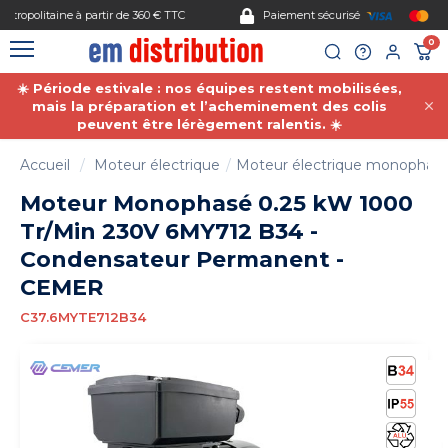
Gestion des cookies
Paiement sécurisé
0
☀️ Période estivale : nos équipes restent mobilisées,
mais la préparation et l’acheminement des colis
peuvent être lérègement ralentis. ☀️
Accueil
Moteur électrique
Moteur électrique monophas
Moteur Monophasé 0.25 kW 1000
Tr/Min 230V 6MY712 B34 -
Condensateur Permanent -
CEMER
C37.6MYTE712B34