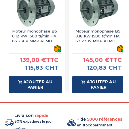
Moteur monophasé B5
Moteur monophasé B5
0.12 KW 1500 tr/min HA
0.18 KW 1500 tr/min HA
63 230V MMP ALMO
63 230V MMP ALMO
139,00 €TTC
145,00 €TTC
115,83 €HT
120,83 €HT
AJOUTER AU
AJOUTER AU
PANIER
PANIER
Livraison
rapide
+ de
5000 références
90% expédiées le jour
en stock permanent
même