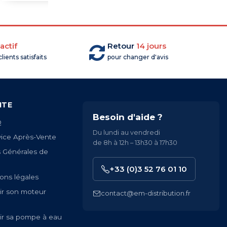
actif
Retour
14 jours
lients satisfaits
pour changer d'avis
ITE
Besoin d'aide ?
Q
Du lundi au vendredi
vice Après-Vente
de 8h à 12h – 13h30 à 17h30
s Générales de
+33 (0)3 52 76 01 10
ons légales
ir son moteur
contact@em-distribution.fr
ir sa pompe à eau