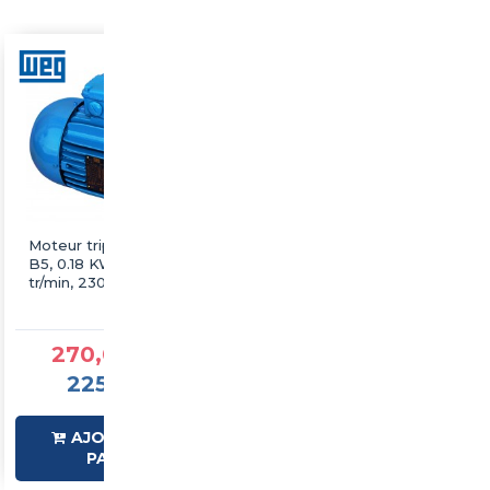
Moteur triphasé WEG
Moteur triphasé WEG
B5, 0.18 KW, 1000
B5, 0.12 KW, 1000
tr/min, 230/400V, IE3,
tr/min, 230/400V, IE3,
Fonte
Fonte
270,00 €TTC
270,00 €TTC
225,00 €HT
225,00 €HT
AJOUTER AU
AJOUTER AU
PANIER
PANIER