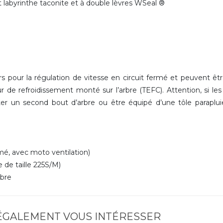
int labyrinthe taconite et à double lèvres WSeal ®
 pour la régulation de vitesse en circuit fermé et peuvent êt
r de refroidissement monté sur l’arbre (TEFC). Attention, si le
r un second bout d’arbre ou être équipé d’une tôle paraplu
é, avec moto ventilation)
 de taille 225S/M)
rbre
 ÉGALEMENT VOUS INTÉRESSER