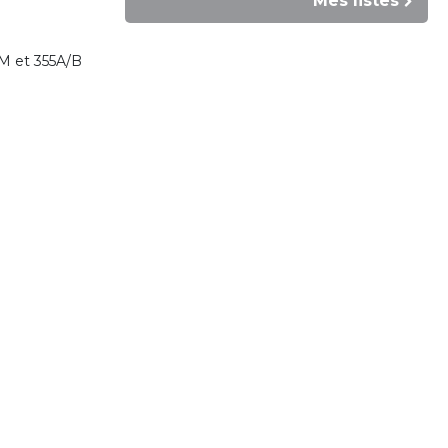
Mes listes
S/M et 355A/B