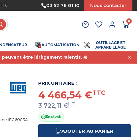
 TTC
Paiement sécurisé
03 52 76 01 10
Nous contacter
0
OUTILLAGE ET
NDENSATEUR
AUTOMATISATION
APPAREILLAGE
s peuvent être lérègement ralentis. ☀️
PRIX UNITAIRE :
4 466,54 €
TTC
HT
3 722,11 €
En stock
orme IEC60034-
AJOUTER AU PANIER