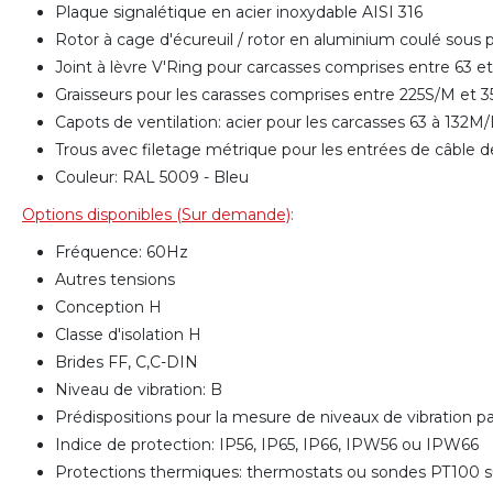
Plaque signalétique en acier inoxydable AISI 316
Rotor à cage d'écureuil / rotor en aluminium coulé sous
Joint à lèvre V'Ring pour carcasses comprises entre 63 
Graisseurs pour les carasses comprises entre 225S/M et
Capots de ventilation: acier pour les carcasses 63 à 132
Trous avec filetage métrique pour les entrées de câble d
Couleur: RAL 5009 - Bleu
Options disponibles (Sur demande)
:
Fréquence: 60Hz
Autres tensions
Conception H
Classe d'isolation H
Brides FF, C,C-DIN
Niveau de vibration: B
Prédispositions pour la mesure de niveaux de vibration 
Indice de protection: IP56, IP65, IP66, IPW56 ou IPW66
Protections thermiques: thermostats ou sondes PT100 su