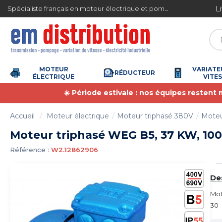
Gestion des cookies
L
Spécialiste français en moteur électrique et pompe à eau
4.7
/
5
(6353 avis)
MOTEUR
VARIATE
RÉDUCTEUR
ÉLECTRIQUE
VITE
☀️ Période estivale : nos équipes restent
Accueil
Moteur électrique
Moteur triphasé 380V
Moteu
Moteur triphasé WEG B5, 37 KW, 1000
Référence :
W2.12862906
De
Mot
30