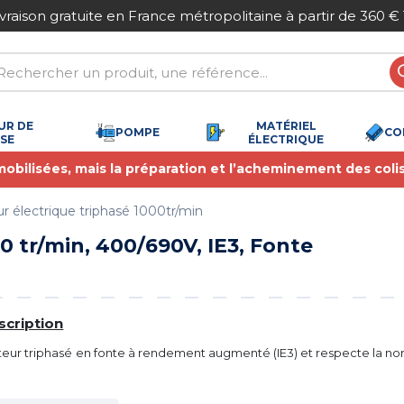
ivraison gratuite en France métropolitaine à partir de 360 €
UR DE
MATÉRIEL
POMPE
CO
SSE
ÉLECTRIQUE
 mobilisées, mais la préparation et l’acheminement des coli
r électrique triphasé 1000tr/min
 tr/min, 400/690V, IE3, Fonte
scription
eur triphasé en fonte à rendement augmenté (IE3) et respecte la n