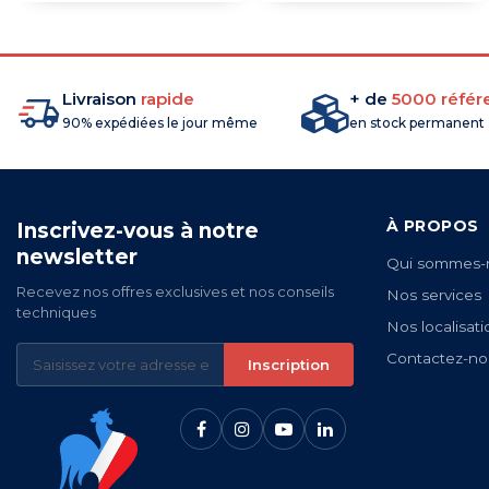
Livraison
rapide
+ de
5000 référ
90% expédiées le jour même
en stock permanent
À PROPOS
Inscrivez-vous à notre
newsletter
Qui sommes-
Recevez nos offres exclusives et nos conseils
Nos services
techniques
Nos localisati
Contactez-no
Inscription