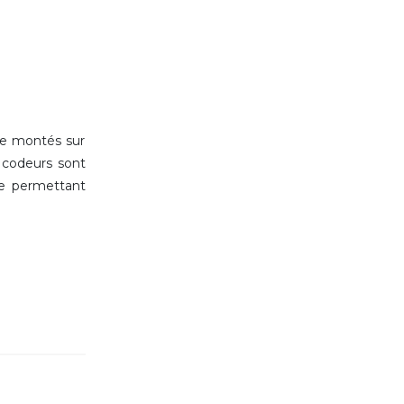
re montés sur
s codeurs sont
ie permettant