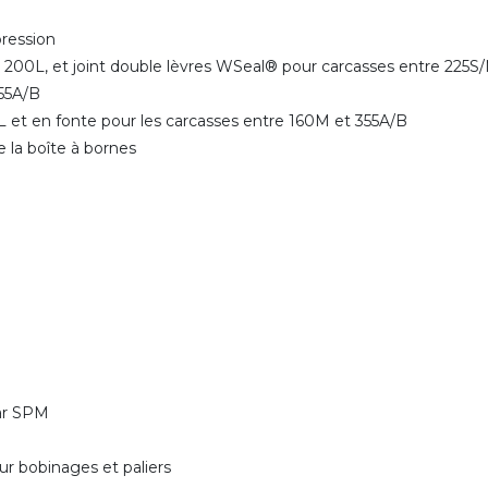
 pression
et 200L, et joint double lèvres WSeal® pour carcasses entre 225
 355A/B
M/L et en fonte pour les carcasses entre 160M et 355A/B
e la boîte à bornes
par SPM
r bobinages et paliers