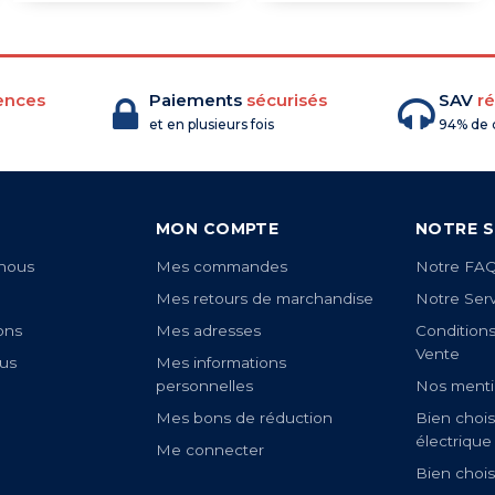
ences
Paiements
sécurisés
SAV
ré
et en plusieurs fois
94% de c
MON COMPTE
NOTRE S
nous
Mes commandes
Notre FA
Mes retours de marchandise
Notre Ser
ons
Mes adresses
Condition
Vente
us
Mes informations
personnelles
Nos menti
Mes bons de réduction
Bien chois
électrique
Me connecter
Bien chois