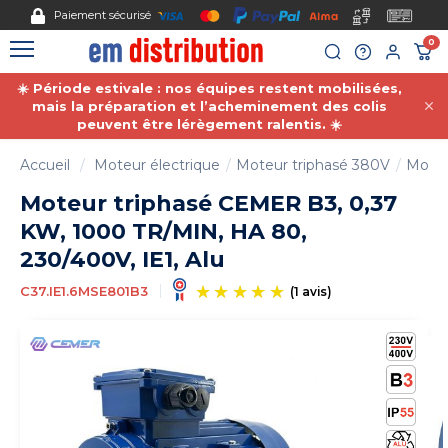
Gestion des cookies
Paiement sécurisé
0
☀️ Période estivale : nos équipes restent mobilisées,
mais la préparation et l’acheminement des colis
peuvent être lérègement ralentis. ☀️
Accueil
Moteur électrique
Moteur triphasé 380V
Moteu
Moteur triphasé CEMER B3, 0,37
KW, 1000 TR/MIN, HA 80,
230/400V, IE1, Alu
C37.IE1.6MSE801B3
(1 avis)