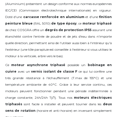
(Aluminium) présentent un design conforme aux normes européennes
IEC/CEI (Commission électrotechnique internationale) en vigueur.
Doté d'une
carcasse renforcée
en aluminium
et d'une
finition
peinture bleue
(RAL 5010)
de type époxy
, ce
moteur triphasé
de chez COSGRA offre un
degrés de protection IP55
assurant une
étanchéité contre l'entrée de poudre et de jets d'eau dans n'importe
quelle direction, permettant ainsi de l'utiliser aussi bien à l'intérieur qu'à
l'extérieur (une tôle parapluie est conseillée à l'extérieur si vous utilisez le
moteur à la verticale, arbre vers le bas).
Ce
moteur asynchrone triphasé
possède un
bobinage en
cuivre
avec un
vernis isolant de classe F
ce qui lui confère une
très grande résistance à l'échauffement (T.max de 155°C) et une
température ambiante de 40°C
. Grâce à leur service continu, ces
moteurs peuvent fonctionner pendant une période indéterminée à
charge constante, 24h/24h 7j/7j. Tous nos
moteurs électriques
triphasés
sont facile à installer et peuvent tourner dans les
deux
sens de rotation
(horaire et anti-horaire) en inversant simplement