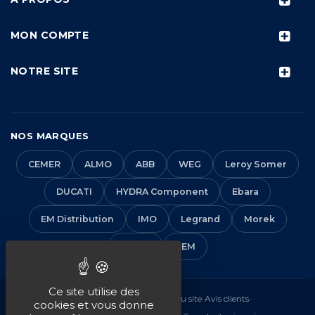
MON COMPTE
NOTRE SITE
NOS MARQUES
CEMER
ALMO
ABB
WEG
Leroy Somer
DUCATI
HYDRA Component
Ebara
EM Distribution
IMO
Legrand
Morek
Solera
VEM
Ce site utilise des
Mentions légales
•
CGV
•
Plan du site
•
Avis clients
•
cookies et vous donne