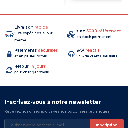
Livraison
rapide
+ de
5000 références
90% expédiées le jour
en stock permanent
même
Paiements
sécurisés
SAV
réactif
et en plusieurs fois
94% de clients satisfaits
Retour
14 jours
pour changer d'avis
Inscrivez-vous à notre newsletter
Recevez nos offres exclusives et nos conseils techniques
Inscription