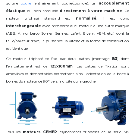
qu'une
poulie
(entrainement poulie/courroie), un
accouplement
élastique
ou bien accouplé
directement à votre machine
. Ce
moteur triphasé standard est
normalisé
, il est donc
interchangeable
avec n'importe quel moteur d'une autre marque
(ABB, Almo, Leroy Somer, Sermes, Lafert, Elvem, VEM, etc.) dont la
taille/hauteur d'axe, la puissance, la vitesse et la forme de construction
est identique.
Ce moteur triphasé se fixe par deux pattes (montage
B3
) dont
l'empattement est de
125x100mm
. Les pattes de fixation sont
amovibles et démontables permettant ainsi l'orientation de la boite à
bornes du moteur de
90°
vers la droite ou la gauche
.
Tous les
moteurs CEMER
asynchrones triphasés de la série MS