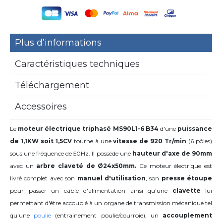
Plus d’informations
Caractéristiques techniques
Téléchargement
Accessoires
Le
moteur électrique triphasé MS90L1-6 B34
d'une
puissance
de 1,1KW soit 1,5CV
tourne à une
vitesse de 920 Tr/min
(6 pôles)
sous une fréquence de 50Hz. Il possède une
hauteur d'axe de 90mm
avec
un
arbre claveté de Ø24x50mm.
Ce moteur électrique est
livré complet avec son
manuel d'utilisation
, son
presse étoupe
pour passer un câble d'alimentation ainsi qu'une
clavette
lui
permettant d'être accouplé à un organe de transmission mécanique tel
qu'une
poulie
(entrainement poulie/courroie), un
accouplement