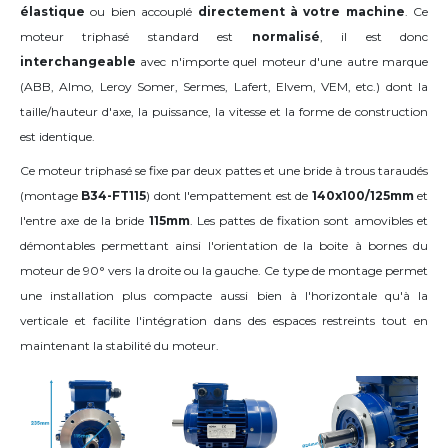
élastique
ou bien accouplé
directement à votre machine
. Ce
moteur triphasé standard est
normalisé
, il est donc
interchangeable
avec n'importe quel moteur d'une autre marque
(ABB, Almo, Leroy Somer, Sermes, Lafert, Elvem, VEM, etc.) dont la
taille/hauteur d'axe, la puissance, la vitesse et la forme de construction
est identique.
Ce moteur triphasé se fixe par deux pattes et une bride à trous taraudés
(montage
B34-FT115
) dont l'empattement est de
140x100/125mm
et
l'entre axe de la bride
115mm
. Les pattes de fixation sont amovibles et
démontables permettant ainsi l'orientation de la boite à bornes du
moteur de
90°
vers la droite ou la gauche
. Ce type de montage permet
une installation plus compacte aussi bien à l'horizontale qu'à la
verticale et facilite l'intégration dans des espaces restreints tout en
maintenant la stabilité du moteur.