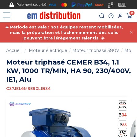
Gestion des cookies
Paiement sécurisé
0
☀️ Période estivale : nos équipes restent mobilisées,
mais la préparation et l’acheminement des colis
peuvent être lérègement ralentis. ☀️
Accueil
Moteur électrique
Moteur triphasé 380V
Moteu
Moteur triphasé CEMER B34, 1.1
KW, 1000 TR/MIN, HA 90, 230/400V,
IE1, Alu
C37.IE1.6MSE90L1B34