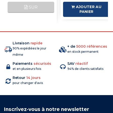
AJOUTER AU
SUR
PANIER
COMMANDE
Livraison
rapide
+ de
5000 références
90% expédiées le jour
en stock permanent
même
Paiements
sécurisés
SAV
réactif
et en plusieurs fois
94% de clients satisfaits
Retour
14 jours
pour changer d'avis
Inscrivez-vous à notre newsletter