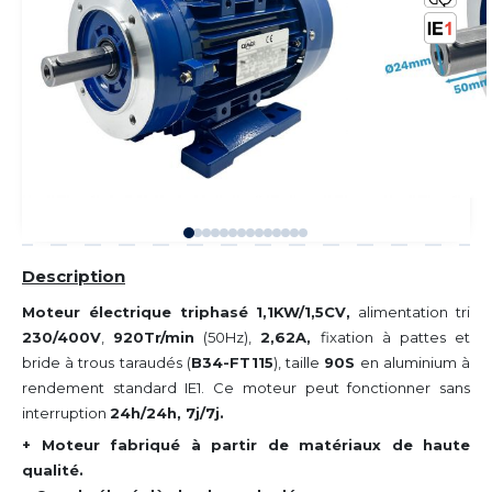
Description
Moteur électrique triphasé 1,1KW/1,5CV,
alimentation tri
230/400V
,
920Tr/min
(50Hz),
2,62A,
fixation à pattes et
bride à trous taraudés (
B34-FT115
), taille
90S
en aluminium à
rendement standard IE1. Ce moteur peut fonctionner sans
interruption
24h/24h, 7j/7j.
+ Moteur fabriqué à partir de matériaux de haute
qualité.