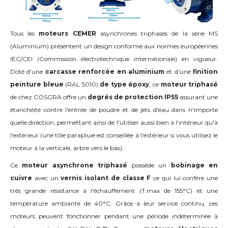
Tous les
moteurs CEMER
asynchrones triphasés de la série MS
(Aluminium) présentent un design conforme aux normes européennes
IEC/CEI (Commission électrotechnique internationale) en vigueur.
Doté d'une
carcasse renforcée
en aluminium
et d'une
finition
peinture bleue
(RAL 5010)
de type époxy
, ce
moteur triphasé
de chez COSGRA offre un
degrés de protection IP55
assurant une
étanchéité contre l'entrée de poudre et de jets d'eau dans n'importe
quelle direction, permettant ainsi de l'utiliser aussi bien à l'intérieur qu'à
l'extérieur (une tôle parapluie est conseillée à l'extérieur si vous utilisez le
moteur à la verticale, arbre vers le bas).
Ce
moteur asynchrone triphasé
possède un
bobinage en
cuivre
avec un
vernis isolant de classe F
ce qui lui confère une
très grande résistance à l'échauffement (T.max de 155°C) et une
température ambiante de 40°C
. Grâce à leur service continu, ces
moteurs peuvent fonctionner pendant une période indéterminée à