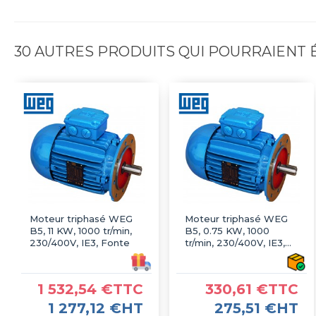
30 AUTRES PRODUITS QUI POURRAIENT
Moteur triphasé WEG
Moteur triphasé WEG
B5, 11 KW, 1000 tr/min,
B5, 0.75 KW, 1000
230/400V, IE3, Fonte
tr/min, 230/400V, IE3,
Fonte
1 532,54 €TTC
330,61 €TTC
1 277,12 €HT
275,51 €HT