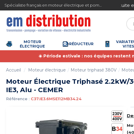
Gestion des cookies
ite en France métropolitaine à partir de 360 € TTC
Spécialiste français en moteur électrique et pompe à eau
MOTEUR
VARIATE
RÉDUCTEUR
ÉLECTRIQUE
VITE
☀️ Période estivale : nos équipes restent
Accueil
Moteur électrique
Moteur triphasé 380V
Moteu
Moteur Électrique Triphasé 2.2kW/3C
IE3, Alu - CEMER
Référence :
C37.IE3.6MSE112MB34.24
De
Mo
(4