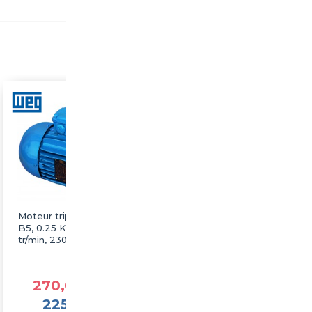
Moteur triphasé WEG
Moteur triphasé WEG
B5, 0.25 KW, 1000
B5, 0.18 KW, 1000
tr/min, 230/400V, IE3,
tr/min, 230/400V, IE3,
Fonte
Fonte
270,00 €TTC
270,00 €TTC
225,00 €HT
225,00 €HT