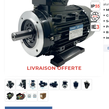
alu
+ M
+ C
+ S
+ P
+ R
+ I
LIVRAISON OFFERTE