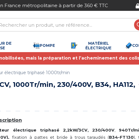
Paiement sécurisé
UR DE
MATÉRIEL
POMPE
CO
SSE
ÉLECTRIQUE
 mobilisées, mais la préparation et l’acheminement des coli
r électrique triphasé 1000tr/min
V, 1000Tr/min, 230/400V, B34, HA112,
scription
teur électrique triphasé 2,2kW/3CV,
230/400V
,
940Tr/m
00V),
fixation à pattes et bride à trous taraudés (
B34-FT130
),