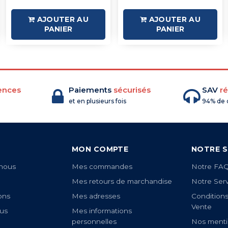
AJOUTER AU
AJOUTER AU
PANIER
PANIER
ences
Paiements
sécurisés
SAV
ré
et en plusieurs fois
94% de c
MON COMPTE
NOTRE S
nous
Mes commandes
Notre FA
Mes retours de marchandise
Notre Ser
ons
Mes adresses
Condition
Vente
us
Mes informations
personnelles
Nos menti