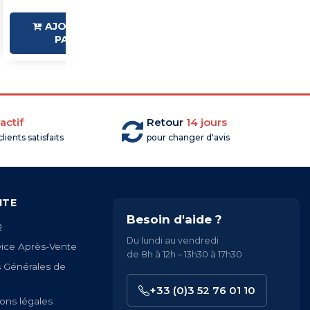
AJOUTER AU
AJOUTER AU
PANIER
PANIER
actif
Retour
14 jours
lients satisfaits
pour changer d'avis
ITE
Besoin d'aide ?
Q
Du lundi au vendredi
vice Après-Vente
de 8h à 12h – 13h30 à 17h30
s Générales de
+33 (0)3 52 76 01 10
ons légales