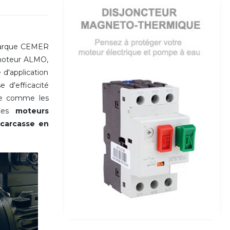
arque CEMER
 moteur ALMO,
 d'application
 d'efficacité
lle comme les
Ces
moteurs
a
carcasse en