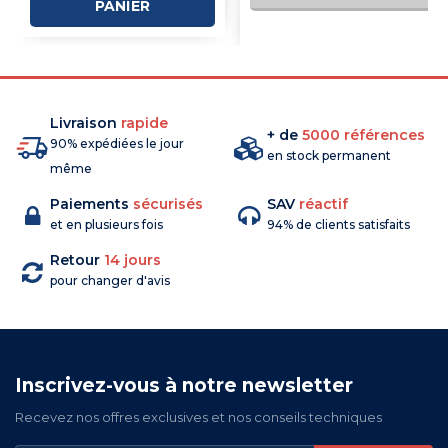
PANIER
COMMANDE
Livraison
rapide
+ de
5000 références
90% expédiées le jour
en stock permanent
même
Paiements
sécurisés
SAV
réactif
et en plusieurs fois
94% de clients satisfaits
Retour
14 jours
pour changer d'avis
Inscrivez-vous à notre newsletter
Recevez nos offres exclusives et nos conseils techniques