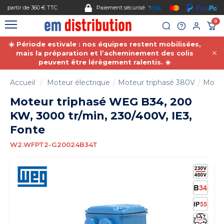
Gestion des cookies
Paiement sécurisé
0
☀️ Période estivale : nos équipes restent mobilisées,
mais la préparation et l’acheminement des colis
peuvent être lérègement ralentis. ☀️
Accueil
Moteur électrique
Moteur triphasé 380V
Moteu
Moteur triphasé WEG B34, 200
KW, 3000 tr/min, 230/400V, IE3,
Fonte
W2.WFPT2-G20024B34T