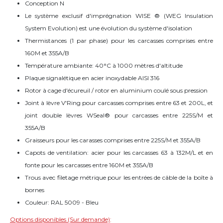
Conception N
Le système exclusif d'imprégnation WISE ® (WEG Insulation
System Evolution) est une évolution du système d'isolation
Thermistances (1 par phase) pour les carcasses comprises entre
160M et 355A/B
Température ambiante: 40°C à 1000 mètres d'altitude
Plaque signalétique en acier inoxydable AISI 316
Rotor à cage d'écureuil / rotor en aluminium coulé sous pression
Joint à lèvre V'Ring pour carcasses comprises entre 63 et 200L, et
joint double lèvres WSeal® pour carcasses entre 225S/M et
355A/B
Graisseurs pour les carasses comprises entre 225S/M et 355A/B
Capots de ventilation: acier pour les carcasses 63 à 132M/L et en
fonte pour les carcasses entre 160M et 355A/B
Trous avec filetage métrique pour les entrées de câble de la boîte à
bornes
Couleur: RAL 5009 - Bleu
Options disponibles (Sur demande)
: